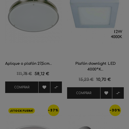
Aplique o plafón 27,5cm...
Plafón downlight LED
4000ºK...
Precio
111,78 €
Precio
58,12 €
Precio
15,23 €
Precio
10,70 €
regular
regular


COMPRAR


COMPRAR
-37%
-30%
¡STOCK FUERA!