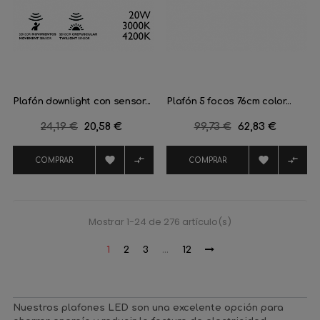
Plafón downlight con sensor...
Plafón 5 focos 76cm color...
Precio
24,19 €
Precio
20,58 €
Precio
99,73 €
Precio
62,83 €
regular
regular




COMPRAR
COMPRAR
Mostrar 1-24 de 276 artículo(s)
1
2
3
…
12
Nuestros plafones LED son una excelente opción para