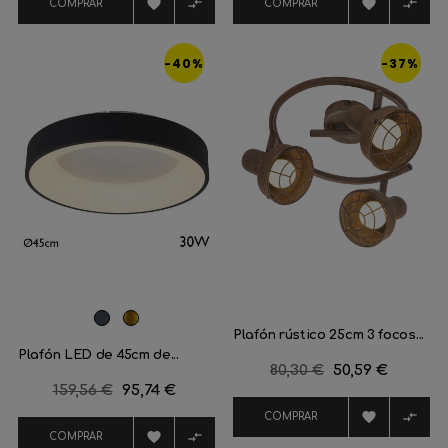




COMPRAR
COMPRAR
-40%
-37%
Negro
Dorado
Plafón rústico 25cm 3 focos...
Plafón LED de 45cm de...
Precio
80,30 €
Precio
50,59 €
Precio
159,56 €
Precio
95,74 €
regular
regular


COMPRAR


COMPRAR