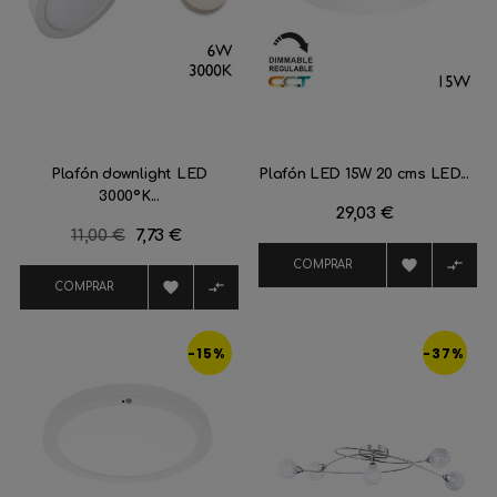
Plafón downlight LED
Plafón LED 15W 20 cms LED...
3000ºK...
Precio
29,03 €
Precio
11,00 €
Precio
7,73 €
regular


COMPRAR


COMPRAR
-15%
-37%