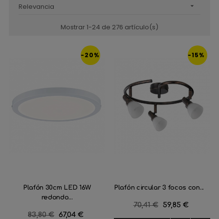
Relevancia

Mostrar 1-24 de 276 artículo(s)
-20%
-15%
Plafón 30cm LED 16W
Plafón circular 3 focos con...
redondo...
Precio
70,41 €
Precio
59,85 €
Precio
83,80 €
Precio
67,04 €
regular