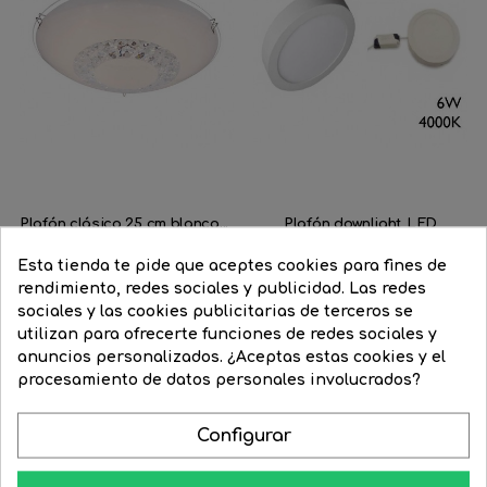
Plafón clásico 25 cm blanco...
Plafón downlight LED
4000ºK...
Precio
49,92 €
Precio
31,45 €
Esta tienda te pide que aceptes cookies para fines de
Precio
11,00 €
Precio
7,73 €
regular
rendimiento, redes sociales y publicidad. Las redes
regular
sociales y las cookies publicitarias de terceros se


COMPRAR
utilizan para ofrecerte funciones de redes sociales y


COMPRAR
FILTRAR
anuncios personalizados. ¿Aceptas estas cookies y el
procesamiento de datos personales involucrados?
-15%
-37%
¡STOCK FUERA!
Configurar