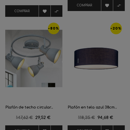
regular


COMPRAR


COMPRAR
-80%
-20%
Plafón de techo circular...
Plafón en tela azul 38cm...
Precio
147,62 €
Precio
29,52 €
Precio
118,35 €
Precio
94,68 €
regular
regular