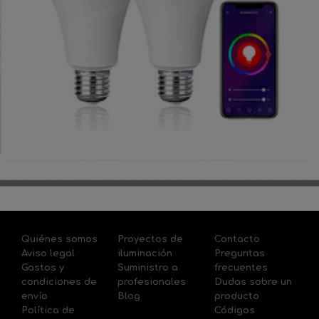
Quiénes somos
Proyectos de
Contacto
Aviso legal
iluminación
Preguntas
Gastos y
Suministro a
frecuentes
condiciones de
profesionales
Dudas sobre un
envío
Blog
producto
Política de
Códigos