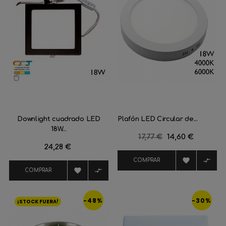
Downlight cuadrado LED
Plafón LED Circular de...
18W...
Precio
17,77 €
Precio
14,60 €
Precio
24,28 €
regular


COMPRAR


COMPRAR
-48%
-30%
¡STOCK FUERA!