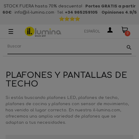
·
Portes GRATIS a partir
STOCK FUERA hasta 70% descuento!
60€
·
· Tel.
+34 965259105
·
Opiniones 4.9
/5
info@il-lumina.com
☰
Navegación
ESPAÑOL
0
de
palanca
search
PLAFONES Y PANTALLAS DE
TECHO
Si estás buscando plafones LED, plafones de techo,
plafones de cocina y plafones con sensor de movimiento,
has venido al lugar correcto. En nuestra il-lumina.com,
ofrecemos una amplia variedad de plafones que se
adaptan a tus necesidades.