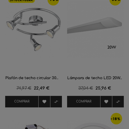
¡STOCK FUERA!
Plafón de techo circular 30...
Lámpara de techo LED 20W...
Precio
74,97 €
Precio
22,49 €
Precio
37,04 €
Precio
25,96 €
regular
regular




COMPRAR
COMPRAR
-18%