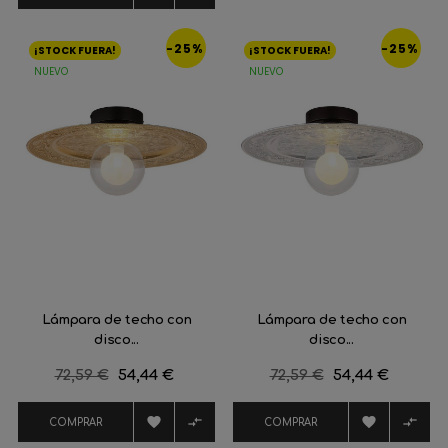
-25%
-25%
¡STOCK FUERA!
¡STOCK FUERA!
NUEVO
NUEVO
Lámpara de techo con
Lámpara de techo con
disco...
disco...
Precio
72,59 €
Precio
54,44 €
Precio
72,59 €
Precio
54,44 €
regular
regular




COMPRAR
COMPRAR