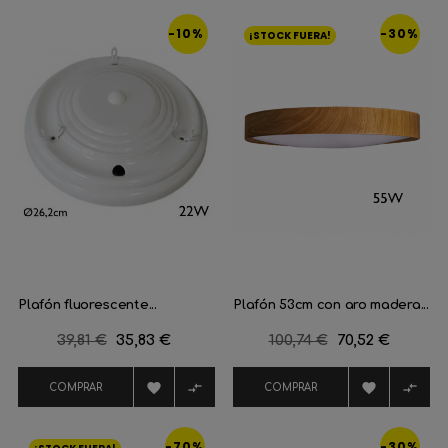
-10%
-30%
¡STOCK FUERA!
Plafón fluorescente...
Plafón 53cm con aro madera...
Precio
39,81 €
Precio
35,83 €
Precio
100,74 €
Precio
70,52 €
regular
regular




COMPRAR
COMPRAR
-70%
-30%