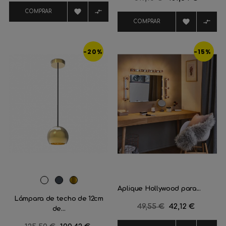
regular


COMPRAR


COMPRAR
-20%
-15%
Blanco
Negro
Dorado
Aplique Hollywood para...
Lámpara de techo de 12cm
Precio
49,55 €
Precio
42,12 €
de...
regular