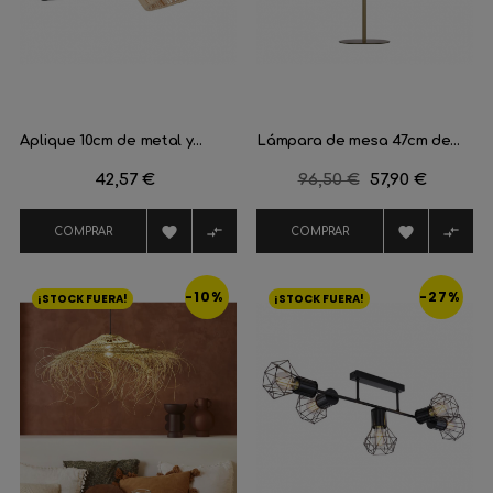
Aplique 10cm de metal y...
Lámpara de mesa 47cm de...
Precio
42,57 €
Precio
96,50 €
Precio
57,90 €
regular




COMPRAR
COMPRAR
-10%
-27%
¡STOCK FUERA!
¡STOCK FUERA!