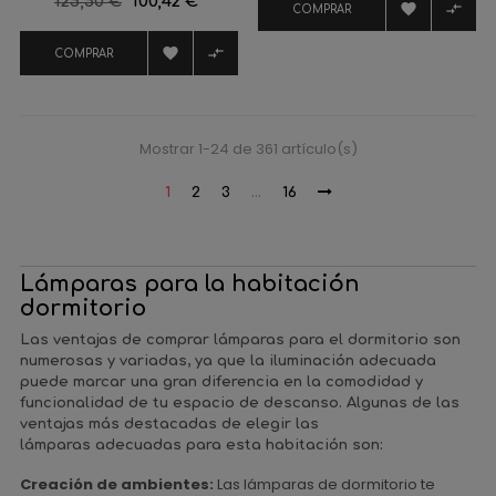
Precio
125,50 €
Precio
100,42 €


COMPRAR
regular


COMPRAR
Mostrar 1-24 de 361 artículo(s)
1
2
3
…
16
Lámparas para la habitación
dormitorio
Las ventajas de comprar lámparas para el dormitorio son
numerosas y variadas, ya que la iluminación adecuada
puede marcar una gran diferencia en la comodidad y
funcionalidad de tu espacio de descanso. Algunas de las
ventajas más destacadas de elegir las
lámparas adecuadas para esta habitación son:
Creación de ambientes:
Las lámparas de dormitorio te