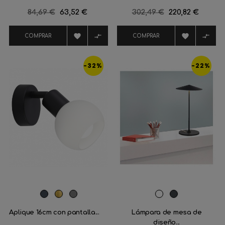
Precio
84,69 €
Precio
63,52 €
Precio
302,49 €
Precio
220,82 €
regular
regular




COMPRAR
COMPRAR
-32%
-22%
Negro
Latón
Níquel
Blanco
Gris
satinado
marengo
Aplique 16cm con pantalla...
Lámpara de mesa de
diseño...