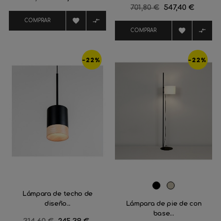
Precio
701,80 €
Precio
547,40 €
regular
regular


COMPRAR


COMPRAR
-22%
-22%
Negro
Visón
Lámpara de techo de
mate
diseño...
Lámpara de pie de con
base...
Precio
Precio