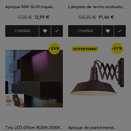
Aplique 50W GU10 niquel...
Lámpara de techo acabado...
Precio
17,32 €
Precio
12,99 €
Precio
125,25 €
Precio
91,46 €
regular
regular




COMPRAR
COMPRAR
-25%
-27%
¡STOCK FUERA!
Tira LED 670cm RGBW 3000K...
Aplique de pared metal...