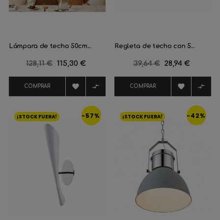
Lámpara de techo 50cm...
Regleta de techo con 5...
Precio
128,11 €
Precio
115,30 €
Precio
39,64 €
Precio
28,94 €
regular
regular




COMPRAR
COMPRAR
-57%
-42%
¡STOCK FUERA!
¡STOCK FUERA!