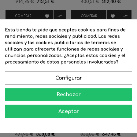
Precio
914,76 €
Precio
713,51 €
Precio
400,51 €
Precio
312,40 €
regular
regular




COMPRAR
COMPRAR
Esta tienda te pide que aceptes cookies para fines de
-22%
-22%
rendimiento, redes sociales y publicidad. Las redes
sociales y las cookies publicitarias de terceros se
utilizan para ofrecerte funciones de redes sociales y
FILTRAR
anuncios personalizados. ¿Aceptas estas cookies y el
procesamiento de datos personales involucrados?
Configurar
Rechazar
Aceptar
Lámpara de Diseño de
Lámpara de Diseño de
techo...
techo...
Precio
471,90 €
Precio
368,08 €
Precio
830,06 €
Precio
647,45 €