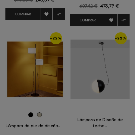
314,60 €
245,39 €
Precio
607,42 €
Precio
473,79 €
regular
regular


COMPRAR


COMPRAR
-22%
-22%
Negro
Visón
Lámpara de Diseño de
mate
Lámpara de pie de diseño...
techo...