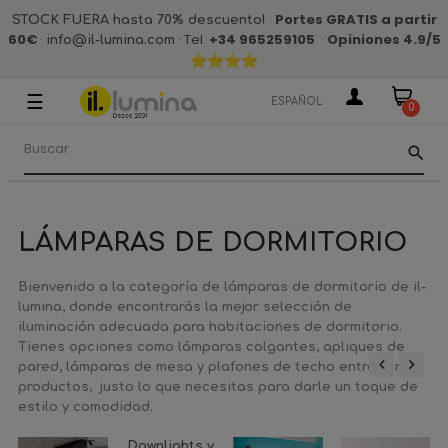
·
Portes GRATIS a partir
STOCK FUERA hasta 70% descuento!
60€
·
· Tel.
+34 965259105
·
Opiniones 4.9
/5
info@il-lumina.com
☰
Navegación
ESPAÑOL
0
de
palanca
search
LÁMPARAS DE DORMITORIO
Bienvenido a la categoría de lámparas de dormitorio de il-
lumina, donde encontrarás la mejor selección de
iluminación adecuada para habitaciones de dormitorio.
Tienes opciones como lámparas colgantes, apliques de
pared, lámparas de mesa y plafones de techo entre otros
productos, justo lo que necesitas para darle un toque de
‹
›
estilo y comodidad.
Downlights y