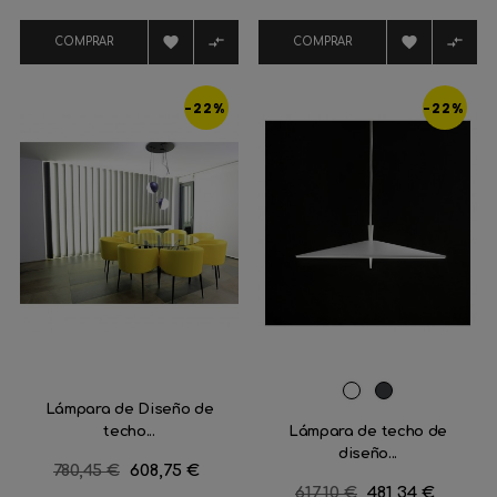
regular
regular




COMPRAR
COMPRAR
-22%
-22%
Blanco
Gris
Lámpara de Diseño de
marengo
techo...
Lámpara de techo de
diseño...
Precio
780,45 €
Precio
608,75 €
Precio
617,10 €
Precio
481,34 €
regular