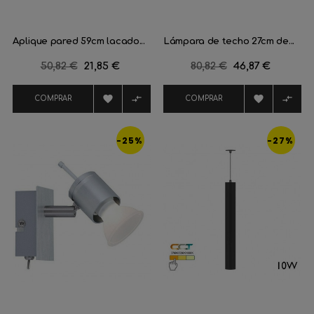
Aplique pared 59cm lacado...
Lámpara de techo 27cm de...
Precio
50,82 €
Precio
21,85 €
Precio
80,82 €
Precio
46,87 €
regular
regular




COMPRAR
COMPRAR
-25%
-27%