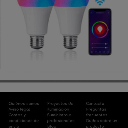
Quiénes somos
Proyectos de
Contacto
Aviso legal
iluminación
Preguntas
Gastos y
Suministro a
frecuentes
condiciones de
profesionales
Dudas sobre un
envío
Blog
producto