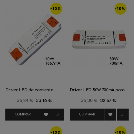
-10%
-10%
Driver LED de corriente...
Driver LED 50W 700mA para...
Precio
36,84 €
Precio
33,16 €
Precio
36,30 €
Precio
32,67 €
regular
regular




COMPRAR
COMPRAR
-10%
-10%