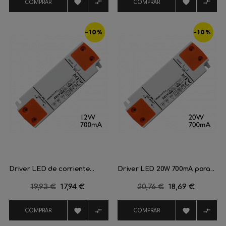




COMPRAR
COMPRAR
-10%
-10%
Driver LED de corriente...
Driver LED 20W 700mA para...
Precio
19,93 €
Precio
17,94 €
Precio
20,76 €
Precio
18,69 €
regular
regular




COMPRAR
COMPRAR