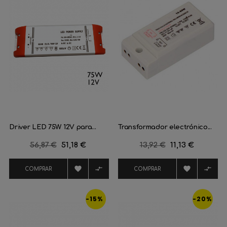
Driver LED 75W 12V para...
Transformador electrónico...
Precio
56,87 €
Precio
51,18 €
Precio
13,92 €
Precio
11,13 €
regular
regular




COMPRAR
COMPRAR
-15%
-20%