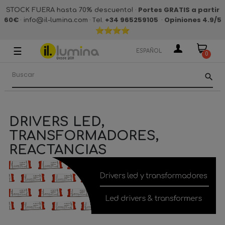
·
Portes GRATIS a partir
STOCK FUERA hasta 70% descuento!
60€
·
· Tel.
+34 965259105
·
Opiniones 4.9
/5
info@il-lumina.com
☰
Navegación
ESPAÑOL
0
de
palanca
search
DRIVERS LED,
TRANSFORMADORES,
REACTANCIAS