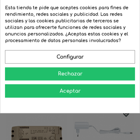
Esta tienda te pide que aceptes cookies para fines de
rendimiento, redes sociales y publicidad. Las redes
sociales y las cookies publicitarias de terceros se
utilizan para ofrecerte funciones de redes sociales y
FILTRAR
anuncios personalizados. ¿Aceptas estas cookies y el
procesamiento de datos personales involucrados?
Configurar
Balasto electrónico 14W
Balasto electrónico 18W /...
Precio
10,29 €
Precio
6,99 €
Precio
10,72 €
Precio
9,65 €
Rechazar
regular
regular




COMPRAR
COMPRAR
Aceptar
-30%