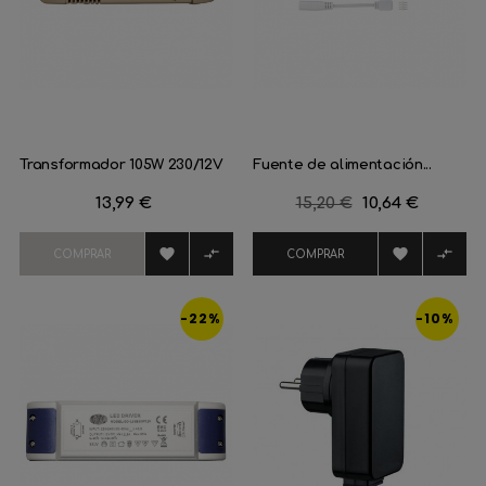
Transformador 105W 230/12V
Fuente de alimentación...
Precio
13,99 €
Precio
15,20 €
Precio
10,64 €
regular




COMPRAR
COMPRAR
-22%
-10%