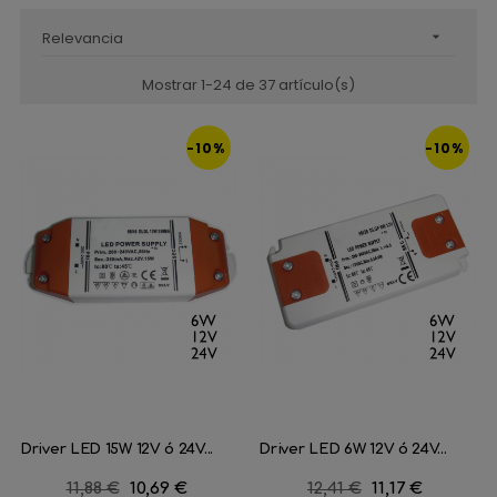
Relevancia

Mostrar 1-24 de 37 artículo(s)
-10%
-10%
Driver LED 15W 12V ó 24V...
Driver LED 6W 12V ó 24V...
Precio
11,88 €
Precio
10,69 €
Precio
12,41 €
Precio
11,17 €