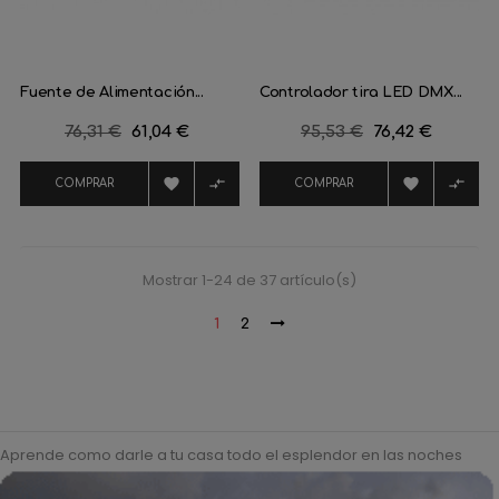
Fuente de Alimentación...
Controlador tira LED DMX...
Precio
76,31 €
Precio
61,04 €
Precio
95,53 €
Precio
76,42 €
regular
regular




COMPRAR
COMPRAR
Mostrar 1-24 de 37 artículo(s)
1
2
Aprende como darle a tu casa todo el esplendor en las noches