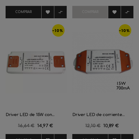
regular
regular




COMPRAR
COMPRAR
-10%
-10%
Driver LED de 15W con...
Driver LED de corriente...
Precio
16,64 €
Precio
14,97 €
Precio
12,10 €
Precio
10,89 €
regular
regular