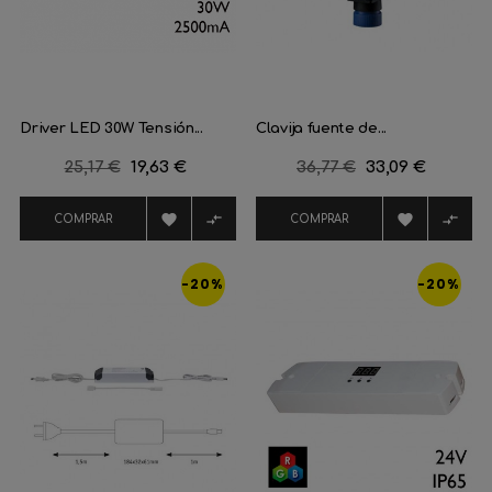
Driver LED 30W Tensión...
Clavija fuente de...
Precio
25,17 €
Precio
19,63 €
Precio
36,77 €
Precio
33,09 €
regular
regular




COMPRAR
COMPRAR
-20%
-20%