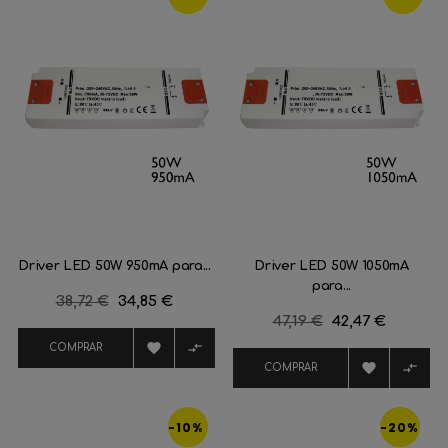
Driver LED 50W 950mA para...
Driver LED 50W 1050mA
para...
Precio
38,72 €
Precio
34,85 €
Precio
47,19 €
Precio
42,47 €
regular
regular


COMPRAR


COMPRAR
-10%
-20%