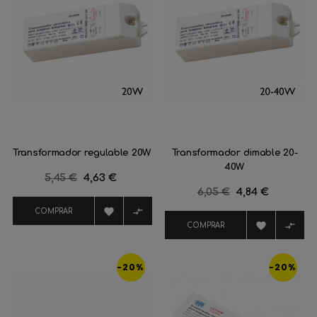
Transformador regulable 20W
Transformador dimable 20-
40W
Precio
5,45 €
Precio
4,63 €
Precio
6,05 €
Precio
4,84 €
regular
regular


COMPRAR


COMPRAR
-20%
-20%