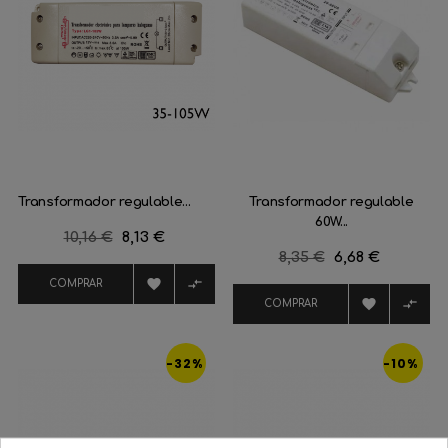
Transformador regulable...
Transformador regulable
60W...
Precio
10,16 €
Precio
8,13 €
Precio
8,35 €
Precio
6,68 €
regular
regular


COMPRAR


COMPRAR
-32%
-10%