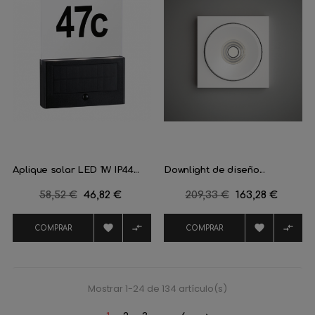
Aplique solar LED 1W IP44...
Downlight de diseño...
Precio
58,52 €
Precio
46,82 €
Precio
209,33 €
Precio
163,28 €
regular
regular




COMPRAR
COMPRAR
Mostrar 1-24 de 134 artículo(s)