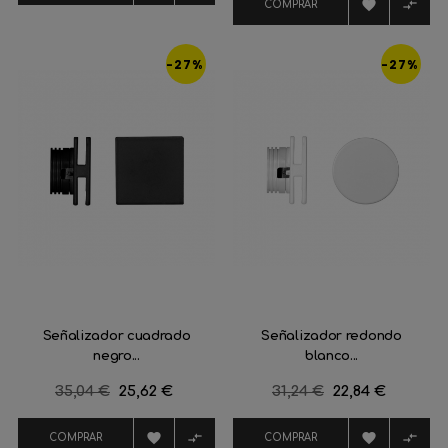


COMPRAR
-27%
-27%
Señalizador cuadrado
Señalizador redondo
negro...
blanco...
Precio
35,04 €
Precio
25,62 €
Precio
31,24 €
Precio
22,84 €
regular
regular




COMPRAR
COMPRAR