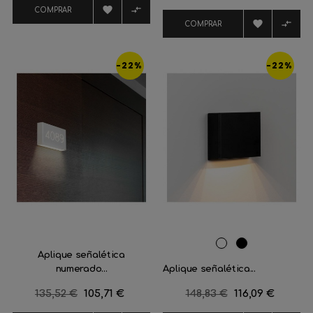
regular


COMPRAR


COMPRAR
-22%
-22%
RAL
Negro
Aplique señalética
9016
mate
numerado...
Aplique señalética...
Precio
135,52 €
Precio
105,71 €
Precio
148,83 €
Precio
116,09 €
regular
regular