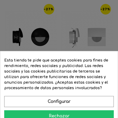
-27%
-27%
Esta tienda te pide que aceptes cookies para fines de
rendimiento, redes sociales y publicidad. Las redes
sociales y las cookies publicitarias de terceros se
utilizan para ofrecerte funciones de redes sociales y
FILTRAR
Señalizador redondo negro...
Señalizador cuadradro...
anuncios personalizados. ¿Aceptas estas cookies y el
procesamiento de datos personales involucrados?
Precio
31,86 €
Precio
23,29 €
Precio
31,86 €
Precio
23,29 €
regular
regular
Configurar




COMPRAR
COMPRAR
Rechazar
-27%
-27%