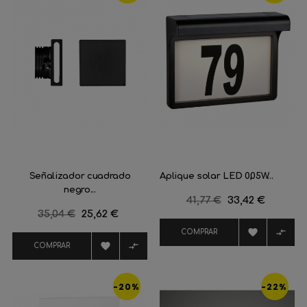
Señalizador cuadrado
Aplique solar LED 0,05W...
negro...
Precio
41,77 €
Precio
33,42 €
Precio
35,04 €
Precio
25,62 €
regular
regular


COMPRAR


COMPRAR
-20%
-22%