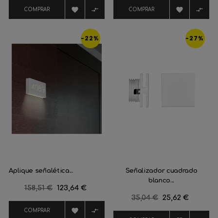




COMPRAR
COMPRAR
-22%
-27%
Aplique señalética...
Señalizador cuadrado
blanco...
Precio
158,51 €
Precio
123,64 €
Precio
35,04 €
Precio
25,62 €
regular
regular


COMPRAR