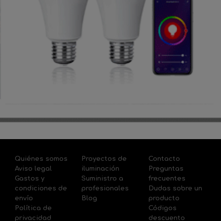
Quiénes somos
Proyectos de
Contacto
Aviso legal
iluminación
Preguntas
Gastos y
Suministro a
frecuentes
condiciones de
profesionales
Dudas sobre un
envío
Blog
producto
Política de
Códigos
privacidad
descuento