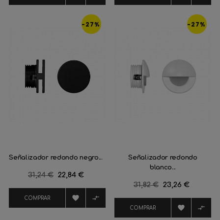
-27%
-27%
Señalizador redondo negro...
Señalizador redondo
blanco...
Precio
31,24 €
Precio
22,84 €
Precio
31,82 €
Precio
23,26 €
regular
regular


COMPRAR


COMPRAR