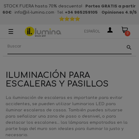
·
Portes GRATIS a partir
STOCK FUERA hasta 70% descuento!
60€
·
· Tel.
+34 965259105
·
Opiniones 4.9
/5
info@il-lumina.com
☰
Navegación
ESPAÑOL
0
de
palanca
search
ILUMINACIÓN PARA
ESCALERAS Y PASILLOS
La iluminación de escaleras es importante para evitar
accidentes, se pueden utilizar luminarias LED para
iluminar escaleras de casas. También puedes situarse
para señalizar una zona de paso o desnivel, o para
destacar los escalones... las lámparas empotradas en la
parte baja del muro son ideales para iluminar lo justo y
necesario.