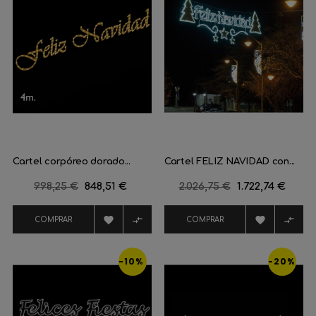
Cartel corpóreo dorado...
Cartel FELIZ NAVIDAD con...
Precio
998,25 €
Precio
848,51 €
Precio
2.026,75 €
Precio
1.722,74 €
regular
regular




COMPRAR
COMPRAR
-10%
-20%