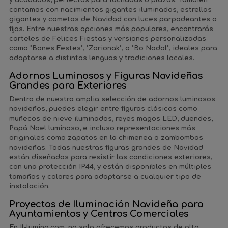
contamos con
nacimientos gigantes iluminados
,
estrellas
gigantes
y
cometas de Navidad
con luces parpadeantes o
fijas. Entre nuestras opciones más populares, encontrarás
carteles de
Felices Fiestas
y versiones personalizadas
como "Bones Festes", "Zorionak", o "Bo Nadal", ideales para
adaptarse a distintas lenguas y tradiciones locales.
Adornos Luminosos y Figuras Navideñas
Grandes para Exteriores
Dentro de nuestra amplia selección de
adornos luminosos
navideños
, puedes elegir entre figuras clásicas como
muñecos de nieve iluminados
,
reyes magos LED
,
duendes
,
Papá Noel luminoso
, e incluso representaciones más
originales como
zapatos en la chimenea
o
zambombas
navideñas
. Todas nuestras
figuras grandes de Navidad
están diseñadas para resistir las condiciones exteriores,
con una
protección IP44
, y están disponibles en múltiples
tamaños y colores para adaptarse a cualquier tipo de
instalación.
Proyectos de Iluminación Navideña para
Ayuntamientos y Centros Comerciales
En
Il-lumina.com
, no solo ofrecemos productos de alta