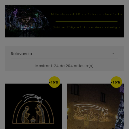
Relevancia

Mostrar 1-24 de 204 artículo(s)
-15%
-15%