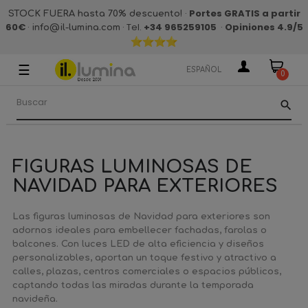
·
Portes GRATIS a partir
STOCK FUERA hasta 70% descuento!
60€
·
· Tel.
+34 965259105
·
Opiniones 4.9
/5
info@il-lumina.com
☰
Navegación
ESPAÑOL
0
de
palanca
search
FIGURAS LUMINOSAS DE
NAVIDAD PARA EXTERIORES
Las figuras luminosas de Navidad para exteriores son
adornos ideales para embellecer fachadas, farolas o
balcones. Con luces LED de alta eficiencia y diseños
personalizables, aportan un toque festivo y atractivo a
calles, plazas, centros comerciales o espacios públicos,
captando todas las miradas durante la temporada
navideña.