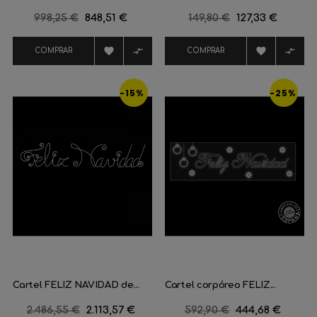
Precio
998,25 €
Precio
848,51 €
Precio
149,80 €
Precio
127,33 €
regular
regular




COMPRAR
COMPRAR
-15%
-25%
Cartel FELIZ NAVIDAD de...
Cartel corpóreo FELIZ...
Precio
2.486,55 €
Precio
2.113,57 €
Precio
592,90 €
Precio
444,68 €