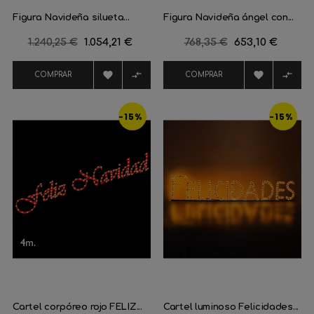
Figura Navideña silueta...
Figura Navideña ángel con...
Precio
1.240,25 €
Precio
1.054,21 €
Precio
768,35 €
Precio
653,10 €
regular
regular




COMPRAR
COMPRAR
-15%
-15%
Cartel corpóreo rojo FELIZ...
Cartel luminoso Felicidades...