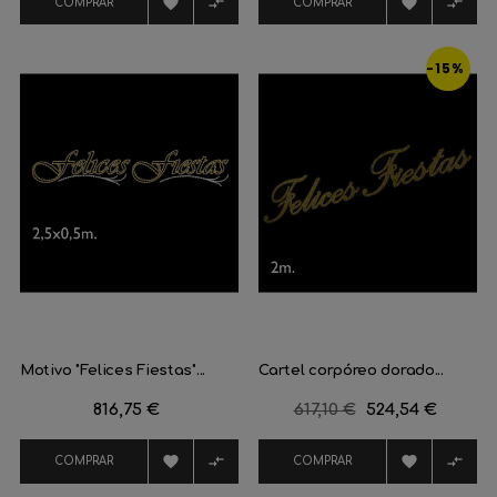




COMPRAR
COMPRAR
-15%
Motivo "Felices Fiestas"...
Cartel corpóreo dorado...
Precio
816,75 €
Precio
617,10 €
Precio
524,54 €
regular




COMPRAR
COMPRAR