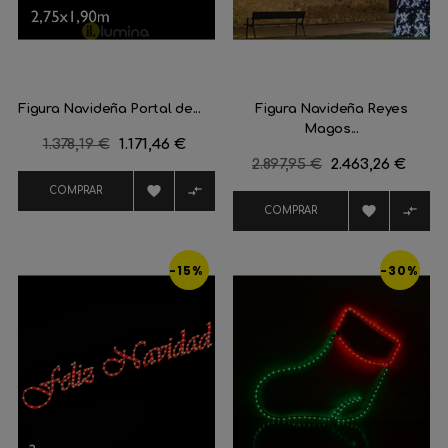
Figura Navideña Portal de...
Figura Navideña Reyes
Magos...
Precio
1.378,19 €
Precio
1.171,46 €
Precio
2.897,95 €
Precio
2.463,26 €
regular
regular


COMPRAR


COMPRAR
-15%
-30%