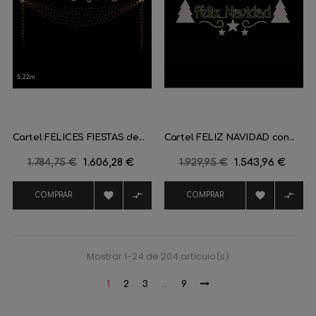
Cartel FELICES FIESTAS de...
Cartel FELIZ NAVIDAD con...
Precio
1.784,75 €
Precio
1.606,28 €
Precio
1.929,95 €
Precio
1.543,96 €
regular
regular




COMPRAR
COMPRAR
Mostrar 1-24 de 204 artículo(s)
1
2
3
…
9