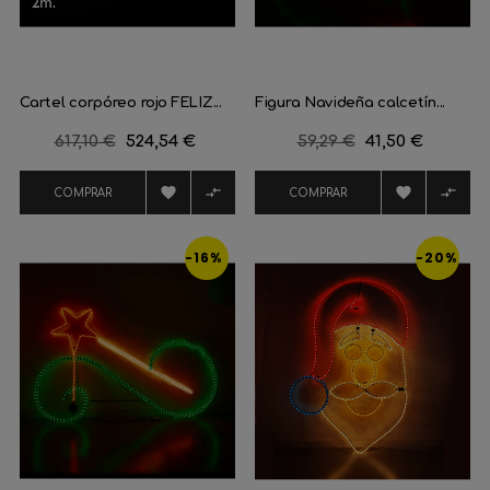
Cartel corpóreo rojo FELIZ...
Figura Navideña calcetín...
Precio
617,10 €
Precio
524,54 €
Precio
59,29 €
Precio
41,50 €
regular
regular




COMPRAR
COMPRAR
-16%
-20%