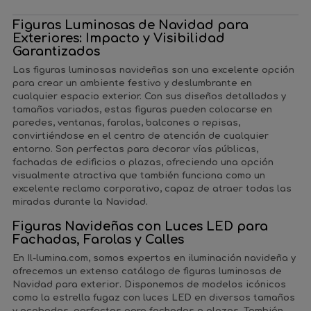
Figuras Luminosas de Navidad para
Exteriores: Impacto y Visibilidad
Garantizados
Las
figuras luminosas navideñas
son una excelente opción
para crear un ambiente festivo y deslumbrante en
cualquier espacio exterior. Con sus diseños detallados y
tamaños variados, estas figuras pueden colocarse en
paredes
,
ventanas
,
farolas
,
balcones
o
repisas
,
convirtiéndose en el centro de atención de cualquier
entorno. Son perfectas para
decorar vías públicas
,
fachadas de edificios
o
plazas
, ofreciendo una opción
visualmente atractiva que también funciona como un
excelente
reclamo corporativo
, capaz de atraer todas las
miradas durante la Navidad.
Figuras Navideñas con Luces LED para
Fachadas, Farolas y Calles
En
Il-lumina.com
, somos expertos en
iluminación navideña
y
ofrecemos un extenso
catálogo de figuras luminosas de
Navidad para exterior
. Disponemos de modelos icónicos
como la
estrella fugaz con luces LED
en diversos tamaños
y acabados, perfectos para fachadas o plazas. También