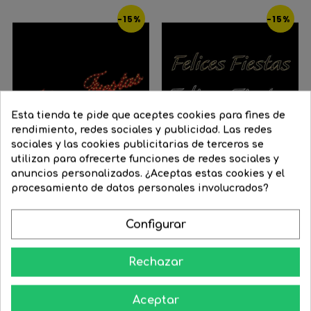
-15%
-15%
Esta tienda te pide que aceptes cookies para fines de
rendimiento, redes sociales y publicidad. Las redes
sociales y las cookies publicitarias de terceros se
utilizan para ofrecerte funciones de redes sociales y
FILTRAR
anuncios personalizados. ¿Aceptas estas cookies y el
procesamiento de datos personales involucrados?
Cartel corpóreo rojo...
Cartel para calles FELICES...
Configurar
Precio
617,10 €
Precio
524,54 €
Precio
677,60 €
Precio
575,96 €
regular
regular
Rechazar




COMPRAR
COMPRAR
Aceptar
-15%
-15%