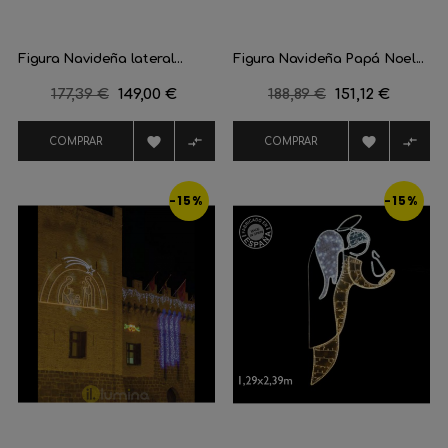
Figura Navideña lateral...
Figura Navideña Papá Noel...
Precio
177,39 €
Precio
149,00 €
Precio
188,89 €
Precio
151,12 €
regular
regular




COMPRAR
COMPRAR
-15%
-15%