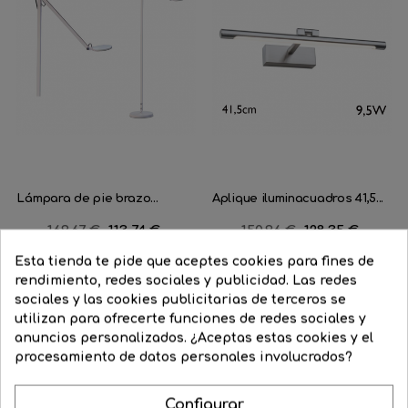
Lámpara de pie brazo...
Aplique iluminacuadros 41,5...
Precio
169,67 €
Precio
113,74 €
Precio
150,96 €
Precio
128,35 €
regular
regular
Esta tienda te pide que aceptes cookies para fines de




COMPRAR
COMPRAR
rendimiento, redes sociales y publicidad. Las redes
sociales y las cookies publicitarias de terceros se
utilizan para ofrecerte funciones de redes sociales y
-10%
FILTRAR
¡STOCK FUERA!
anuncios personalizados. ¿Aceptas estas cookies y el
procesamiento de datos personales involucrados?
Configurar