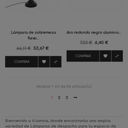
Lámpara de sobremesa
Aro redondo negro aluminio...
flexo...
Precio
7,53 €
Precio
6,40 €
Precio
66,11 €
Precio
53,67 €
regular
regular


COMPRAR


COMPRAR
Mostrar 1-24 de 65 artículo(s)
1
2
3
Bienvenido a il-lumina, donde encontrarás una amplia
variedad de Lámparas de despacho para tu espacio de