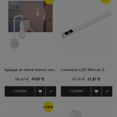
Aplique en metal blanco con...
Luminaria LED 18W con 2...
Precio
58,67 €
Precio
49,87 €
Precio
72,76 €
Precio
61,87 €
regular
regular




COMPRAR
COMPRAR
-20%