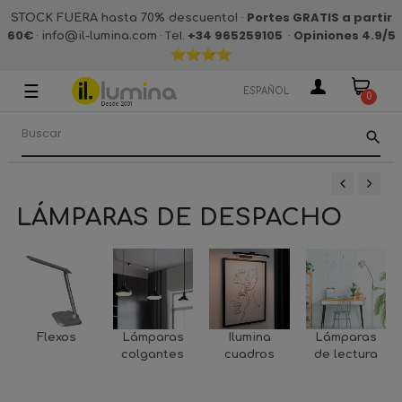
·
Portes GRATIS a partir
STOCK FUERA hasta 70% descuento!
60€
·
· Tel.
+34 965259105
·
Opiniones 4.9
/5
info@il-lumina.com
☰
Navegación
ESPAÑOL
0
de
palanca
search
‹
›
LÁMPARAS DE DESPACHO
Flexos
Lámparas
Ilumina
Lámparas
colgantes
cuadros
de lectura