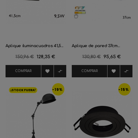
Aplique iluminacuadros 41,5...
Aplique de pared 37cm...
Precio
150,96 €
Precio
128,35 €
Precio
130,80 €
Precio
95,65 €
regular
regular




COMPRAR
COMPRAR
-19%
-15%
¡STOCK FUERA!