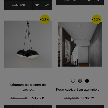


COMPRAR


COMPRAR
-22%
-22%
RAL
Aluminio
Negro
Lámpara de diseño de
9016
satinado
mate
techo...
Foco cúbico 5cm aluminio...
Precio
1.103,52 €
Precio
860,75 €
Precio
150,04 €
Precio
117,03 €
regular
regular