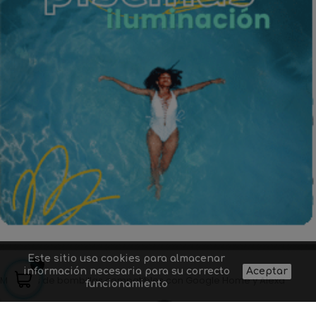
Este sitio usa cookies para almacenar
información necesaria para su correcto
Aceptar
Modelos de bombillas compatibles con Google Home y Alexa
funcionamiento