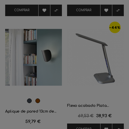
regular
regular




COMPRAR
COMPRAR
-44%
Negro
Marrón
Flexo acabado Plata...
Aplique de pared 13cm de...
Precio
69,53 €
Precio
38,93 €
Precio
59,79 €
regular