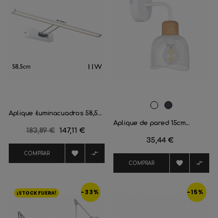
Blanco
Negro
Aplique iluminacuadros 58,5...
Aplique de pared 15cm...
Precio
183,89 €
Precio
147,11 €
Precio
35,44 €
regular


COMPRAR


COMPRAR
-33%
-15%
¡STOCK FUERA!