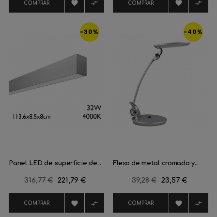




COMPRAR
COMPRAR
-30%
-40%
Panel LED de superficie de...
Flexo de metal cromado y...
Precio
316,77 €
Precio
221,79 €
Precio
39,28 €
Precio
23,57 €
regular
regular




COMPRAR
COMPRAR