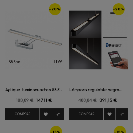
-20%
-20%
Aplique iluminacuadros 58,5...
Lámpara regulable negra...
Precio
183,89 €
Precio
147,11 €
Precio
488,84 €
Precio
391,15 €
regular
regular




COMPRAR
COMPRAR
-15%
-15%