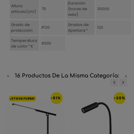
Duración
Altura
75
(horas de
30000
artículo(cm)
vida)
Grado de
Grados de
IP20
120
protección
Apertura º
Temperatura
6000
de color º K
16 Productos De La Misma Categoría:
‹
›
-51%
-20%
¡STOCK FUERA!