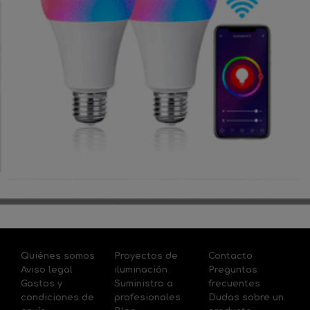
Quiénes somos
Proyectos de
Contacto
Aviso legal
iluminación
Preguntas
Gastos y
Suministro a
frecuentes
condiciones de
profesionales
Dudas sobre un