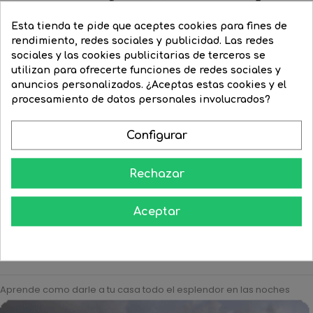
Esta tienda te pide que aceptes cookies para fines de
rendimiento, redes sociales y publicidad. Las redes
sociales y las cookies publicitarias de terceros se
utilizan para ofrecerte funciones de redes sociales y
anuncios personalizados. ¿Aceptas estas cookies y el
procesamiento de datos personales involucrados?
Flexo tubular oscilante...
Flexo 42,5cm aluminio y PC...
Precio
81,37 €
Precio
39,87 €
Precio
73,45 €
Precio
58,78 €
Configurar
regular
regular




COMPRAR
COMPRAR
Rechazar
Aceptar
Aprende como darle a tu casa todo el esplendor en las noches