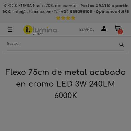
·
Portes GRATIS a partir
STOCK FUERA hasta 70% descuento!
60€
·
· Tel.
+34 965259105
·
Opiniones 4.9
/5
info@il-lumina.com
☰
Navegación
ESPAÑOL
0
de
palanca
search
Flexo 75cm de metal acabado
en cromo LED 3W 240LM
6000K