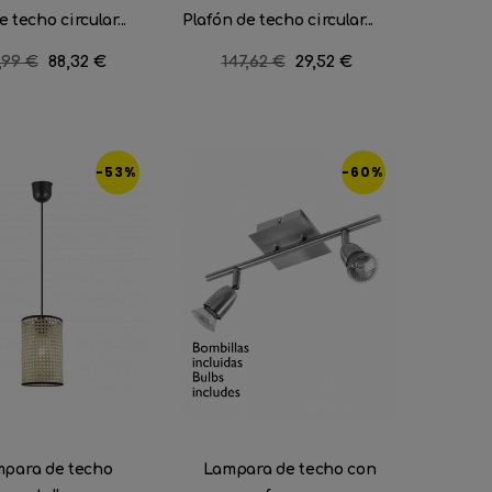
 techo circular...
Plafón de techo circular...
cio
,99 €
Precio
88,32 €
Precio
147,62 €
Precio
29,52 €
ular
regular
-53%
-60%
para de techo
Lampara de techo con