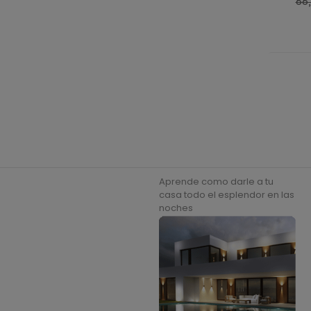
Pre
66,
reg
Aprende como darle a tu
casa todo el esplendor en las
noches