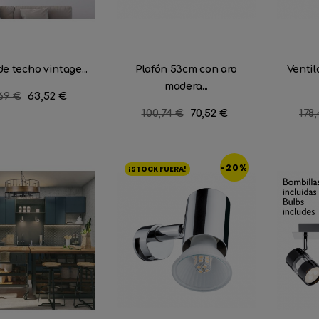
de techo vintage...
Plafón 53cm con aro
Ventil
madera...
cio
69 €
Precio
63,52 €
ular
Precio
100,74 €
Precio
70,52 €
Pre
178
regular
reg
-20%
¡STOCK FUERA!