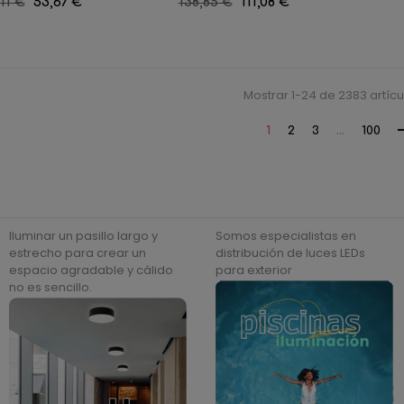
cio
11 €
Precio
53,67 €
Precio
138,85 €
Precio
111,08 €
ular
regular
Mostrar 1-24 de 2383 artícu
1
2
3
…
100
Iluminar un pasillo largo y
Somos especialistas en
estrecho para crear un
distribución de luces LEDs
espacio agradable y cálido
para exterior
no es sencillo.