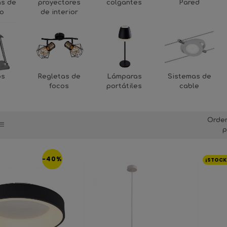
as de
proyectores
colgantes
Pared
ho
de interior
os
Regletas de
Lámparas
Sistemas de
focos
portátiles
cable
Orde
p
-40%
¡STOCK