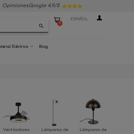
OpinionesGoogle 4.9/5
ESPAÑOL
0
search
terial Eléctrico
Blog
Ventiladores
Lámparas de
Lámparas de