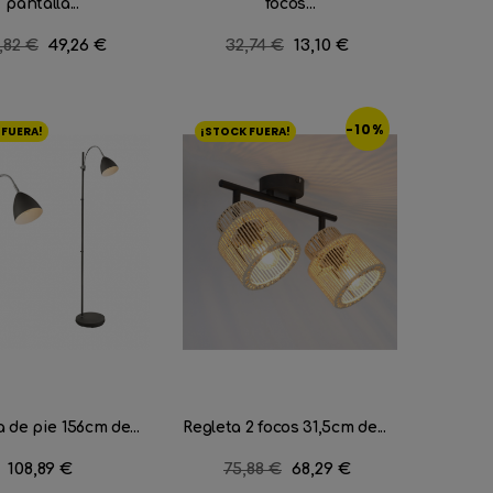
pantalla...
focos...
cio
,82 €
Precio
49,26 €
Precio
32,74 €
Precio
13,10 €
ular
regular
-10%
 FUERA!
¡STOCK FUERA!
de pie 156cm de...
Regleta 2 focos 31,5cm de...
Precio
108,89 €
Precio
75,88 €
Precio
68,29 €
regular