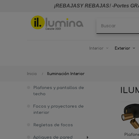
¡REBAJASY REBAJAS
!
-Portes GRA
Interior
Exterior
Inicio
Iluminación Interior
Plafones y pantallas de
ILU
techo
Focos y proyectores de
interior
Regletas de focos
Plafon
Apliques de pared