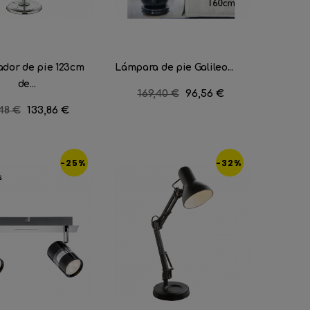
ador de pie 123cm
Lámpara de pie Galileo...
de...
Precio
169,40 €
Precio
96,56 €
regular
cio
,48 €
Precio
133,86 €
ular
-25%
-32%