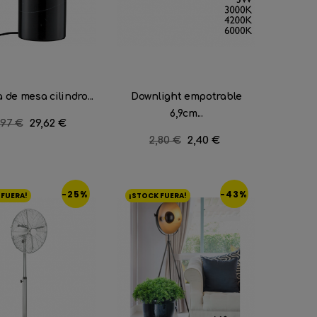
de mesa cilindro...
Downlight empotrable
6,9cm...
ecio
,97 €
Precio
29,62 €
gular
Precio
2,80 €
Precio
2,40 €
regular
-25%
-43%
 FUERA!
¡STOCK FUERA!