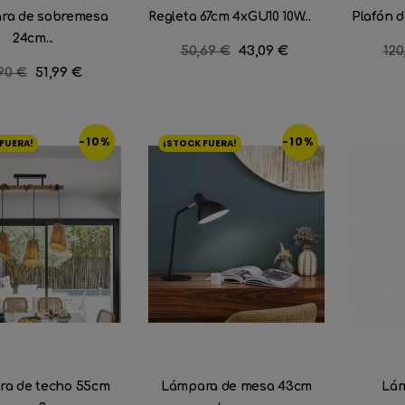
ra de sobremesa
Regleta 67cm 4xGU10 10W...
Plafón de
24cm...
Precio
50,69 €
Precio
43,09 €
Pre
120
regular
reg
cio
90 €
Precio
51,99 €
ular
-10%
-10%
FUERA!
¡STOCK FUERA!
ra de techo 55cm
Lámpara de mesa 43cm
Lám