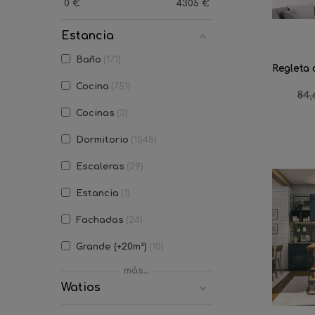
0
€
4305
€
Estancia
Baño
171
Regleta 
Cocina
751
Pre
84,
reg
Cocinas
3
Dormitorio
1548
Escaleras
29
Estancia
1
Fachadas
24
Grande (+20m²)
10
más...
Hotel
16
Watios
Instalaciones deportivas
2