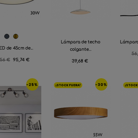
Negro
Dorado
Lámpara de techo
Lámpara 
ED de 45cm de...
colgante...
Pr
56
cio
,56 €
Precio
95,74 €
re
Precio
39,68 €
ular
-25%
-30%
¡STOCK FUERA!
¡STOCK