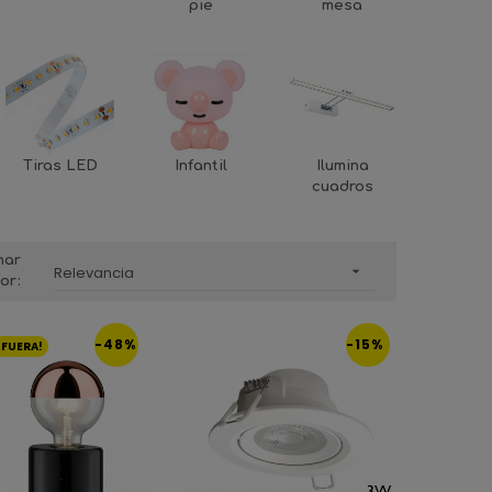
pie
mesa
Tiras LED
Infantil
Ilumina
cuadros
nar
Relevancia

or:
-48%
-15%
 FUERA!