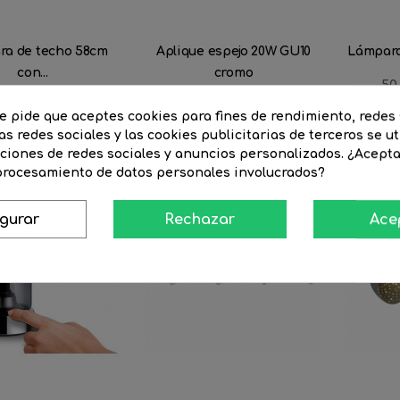
ra de techo 58cm
Aplique espejo 20W GU10
Lámpara 
con...
cromo
Pr
50
re
Precio
264,05 €
Precio
29,27 €
Precio
23,42 €
te pide que aceptes cookies para fines de rendimiento, redes 
regular
as redes sociales y las cookies publicitarias de terceros se ut
nciones de redes sociales y anuncios personalizados. ¿Acept
 procesamiento de datos personales involucrados?
-16%
-15%
FUERA!
¡STOCK
igurar
Rechazar
Ace