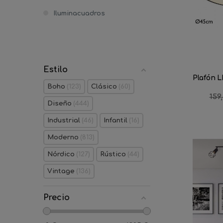
Iluminacuadros
Estilo
Plafón L
Boho
123
Clásico
60
Pre
159
Diseño
444
reg
Industrial
46
Infantil
16
Moderno
813
Nórdico
127
Rústico
44
Vintage
136
Precio