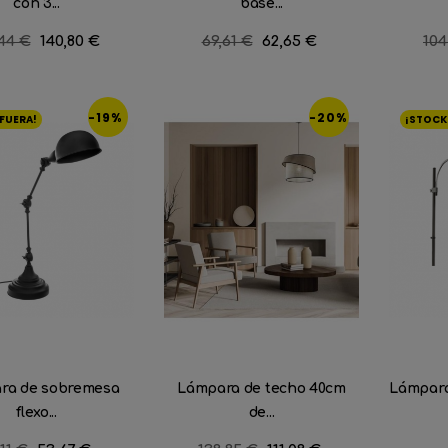
con 3...
base...
io
44 €
Precio
140,80 €
Precio
69,61 €
Precio
62,65 €
Pre
104
lar
regular
reg
-19%
-20%
FUERA!
¡STOCK
ra de sobremesa
Lámpara de techo 40cm
Lámpara 
flexo...
de...