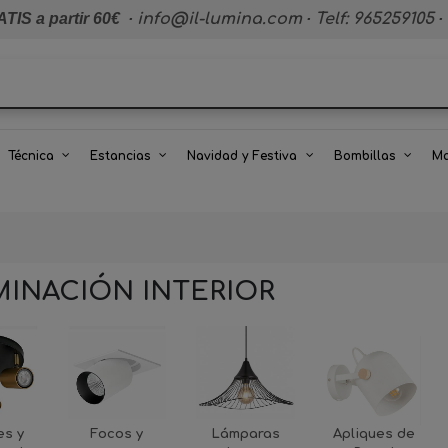
TIS a partir 60€
·
info@il-lumina.com
·
Telf: 965259105
·
Técnica
Estancias
Navidad y Festiva
Bombillas
Ma
MINACIÓN INTERIOR
es y
Focos y
Lámparas
Apliques de