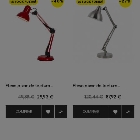
-40%
-27%
¡STOCK FUERA!
¡STOCK FUERA!
Flexo pixar de lectura...
Flexo pixar de lectura...
Precio
49,89 €
Precio
29,93 €
Precio
120,44 €
Precio
87,92 €
regular
regular




COMPRAR
COMPRAR