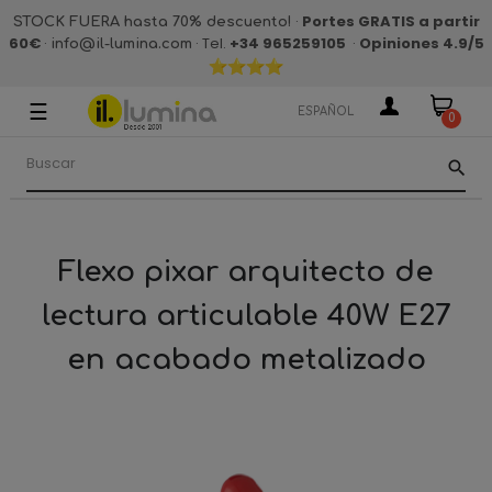
·
Portes GRATIS a partir
STOCK FUERA hasta 70% descuento!
60€
·
· Tel.
+34 965259105
·
Opiniones 4.9
/5
info@il-lumina.com
☰
Navegación
ESPAÑOL
0
de
palanca
search
Flexo pixar arquitecto de
lectura articulable 40W E27
en acabado metalizado