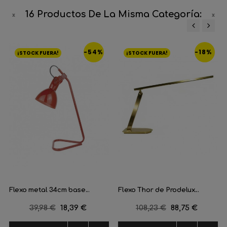
16 Productos De La Misma Categoría:
‹
›
-54%
-18%
¡STOCK FUERA!
¡STOCK FUERA!
Flexo metal 34cm base...
Flexo Thor de Prodelux...
Precio
39,98 €
Precio
18,39 €
Precio
108,23 €
Precio
88,75 €
regular
regular