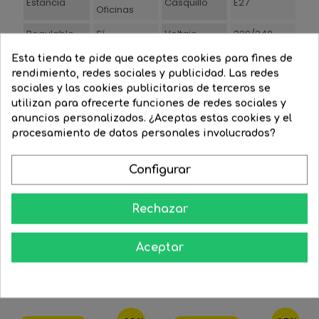
Estancia
Casquillo
E27
Oficinas
Regulable
Sí
Voltaje
220/240
Watios
60
Estilo
Moderno
Esta tienda te pide que aceptes cookies para fines de
rendimiento, redes sociales y publicidad. Las redes
Azul
sociales y las cookies publicitarias de terceros se
Blanco
Acabado
Material
Metal
utilizan para ofrecerte funciones de redes sociales y
Negro mate
anuncios personalizados. ¿Aceptas estas cookies y el
Rojo
procesamiento de datos personales involucrados?
Ancho
Altura
40
40
artículo(cm)
artículo(cm)
Configurar
Grado de
Garantía
IP20
3
protección
(años)
Rechazar
Aceptar
También Podría Gustarte