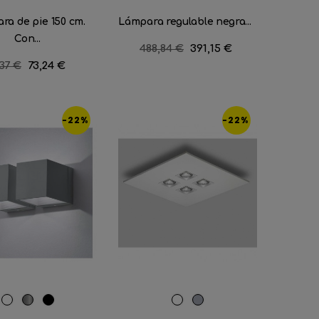
ra de pie 150 cm.
Lámpara regulable negra...
Con...
Precio
488,84 €
Precio
391,15 €
regular
ecio
,37 €
Precio
73,24 €
gular
-22%
-22%
RAL
Aluminio
Negro
Blanco
Gris
9016
satinado
mate
metalizado