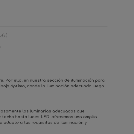
ular
regular
o(s)
re. Por ello, en nuestra sección de
iluminación para
abajo óptimo, donde la iluminación adecuada juega
adosamente las luminarias adecuadas que
e techo hasta luces LED, ofrecemos una amplia
 adapte a tus requisitos de iluminación y