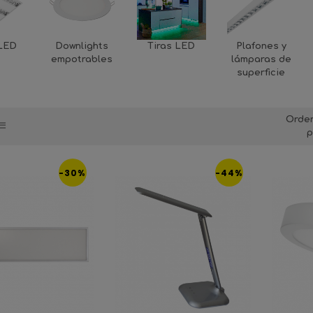
 LED
Downlights
Tiras LED
Plafones y
empotrables
lámparas de
superficie
Orde
p
-30%
-44%