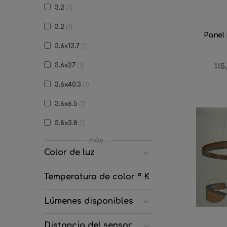
3.2
1
3.2
1
Panel
3.6x13.7
1
3.6x27
1
Pre
115
reg
3.6x40.3
1
3.6x6.5
1
3.8x3.8
1
más...
4 x L
2
Color de luz
4.3 x L
2
Temperatura de color º K
5
1
Lúmenes disponibles
5.5
3
6.5
2
Distancia del sensor