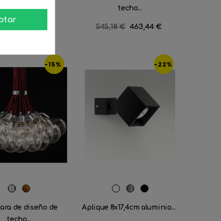
techo...
ecio
,73 €
Precio
42,21 €
ptar
Precio
545,18 €
Precio
463,44 €
gular
regular
-15%
-22%
Cromo
Bronce
RAL
Aluminio
Negro
9016
satinado
mate
ra de diseño de
Aplique 8x17,4cm aluminio...
techo...