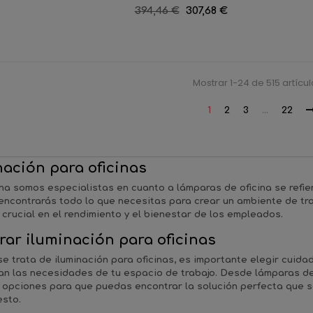
lar
reg
Precio
394,46 €
Precio
307,68 €
regular
Mostrar 1-24 de 515 artícul
1
2
3
…
22
nación para oficinas
ina
somos especialistas en cuanto a
lámparas de oficina
se refie
encontrarás todo lo que necesitas para crear un ambiente de tr
 crucial en el rendimiento y el bienestar de los empleados.
ar iluminación para oficinas
se trata de
iluminación para oficinas
, es importante elegir cuid
an las necesidades de tu espacio de trabajo. Desde lámparas d
opciones para que puedas encontrar la solución perfecta que se
sto.