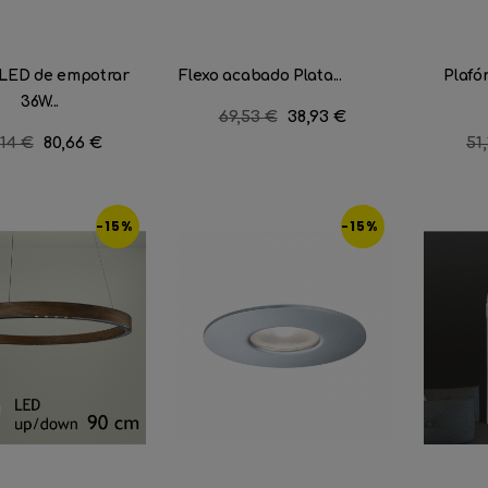
 LED de empotrar
Flexo acabado Plata...
Plafó
36W...
Precio
69,53 €
Precio
38,93 €
regular
cio
,14 €
Precio
80,66 €
Pr
51
ular
re
-15%
-15%