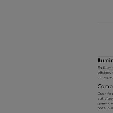
regu
58x10
2
117x57.5
2
118x10
2
118x15.5
1
148x10
1
Ilumi
En
il.lum
oficinas
un papel
Compr
Cuando 
satisfag
gama de 
presupue