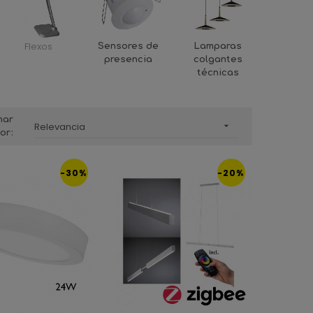
Flexos
Sensores de
Lamparas
presencia
colgantes
técnicas
nar
Relevancia

or:
-30%
-20%