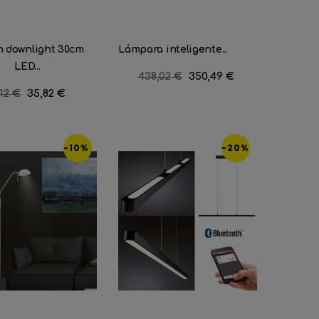
n downlight 30cm
Lámpara inteligente...
LED...
Precio
438,02 €
Precio
350,49 €
regular
ecio
,12 €
Precio
35,82 €
gular
-10%
-20%