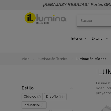
¡REBAJASY REBAJAS
!
-Portes GRA
Interior
Exterior
Inicio
Iluminación Técnica
Iluminación oficinas
ILU
En nuest
Estilo
adecuada
proyecto
Clásico
7
Diseño
88
Industrial
3