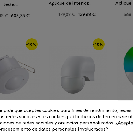
Aplique de interior...
Aplique 
techo...
Precio
179,08 €
Precio
139,68 €
Prec
568,
io
45 €
Precio
608,75 €
regular
regu
lar
-10%
-10%
te pide que aceptes cookies para fines de rendimiento, redes 
as redes sociales y las cookies publicitarias de terceros se ut
nciones de redes sociales y anuncios personalizados. ¿Acept
e presencia...
Sensor de presencia de...
Bomb
 procesamiento de datos personales involucrados?