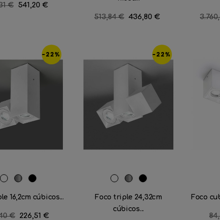
cio
31 €
Precio
541,20 €
lar
Precio
513,84 €
Precio
436,80 €
Preci
3.760
regular
regul
-22%
-22%
RAL
Aluminio
Negro
RAL
Aluminio
Negro
9016
satinado
mate
9016
satinado
mate
le 16,2cm cúbicos...
Foco triple 24,32cm
Foco cub
cúbicos...
io
40 €
Precio
226,51 €
Pr
84