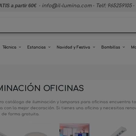
TIS a partir 60€
·
info@il-lumina.com
·
Telf: 965259105
·
Técnica
Estancias
Navidad y Festiva
Bombillas
Ma
MINACIÓN OFICINAS
ro catálogo de iluminación y lamparas para oficinas encuentra t
 con la mejor decoración. Si tienes una oficina y necesitas reno
 de forma gratuita.