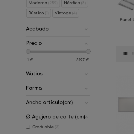
Moderno
259
Nórdico
8
Rústico
1
Vintage
4
Panel
Acabado
Precio
1
€
3197
€
Watios
Forma
Ancho artículo(cm)
Ø Agujero de corte (cm)
Graduable
3