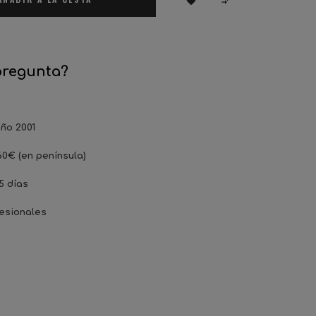


pregunta?
ño 2001
60€ (en península)
5 días
esionales