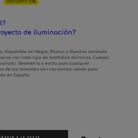
DESCUENTO 22%
l?
royecto de iluminación?
o, disponible en Negro, Blanco y Aluminio satinado
sarse con todo tipo de bombillas dicroicas. Cuerpo
sionado. Geometría y estilo para cualquier
los de los laterales son oscilantes, válido para
ado en España.
AÑADIR A LA CESTA