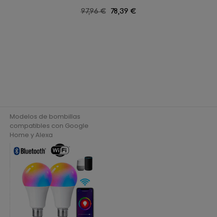
Precio
97,96 €
Precio
78,39 €
regular
Modelos de bombillas
compatibles con Google
Home y Alexa