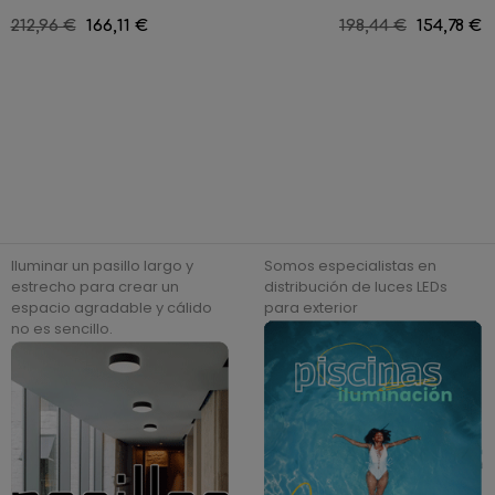
Precio
212,96 €
Precio
166,11 €
Precio
198,44 €
Precio
154,78 €
regular
regular
Iluminar un pasillo largo y
Somos especialistas en
estrecho para crear un
distribución de luces LEDs
espacio agradable y cálido
para exterior
no es sencillo.