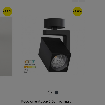
‹
›
-22%
-20%
Blanco
Negro
Foco LED
Foco orientable 5,5cm forma...