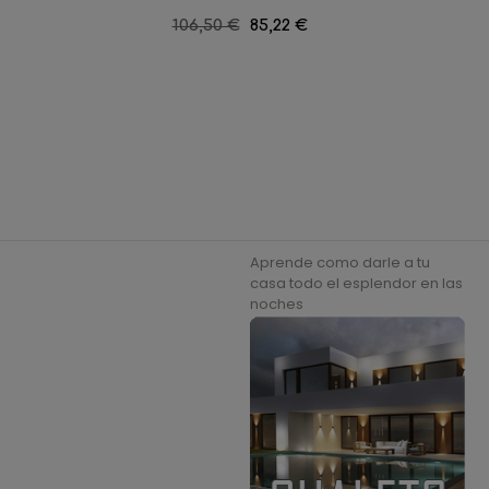
Precio
106,50 €
Precio
85,22 €
regular
Aprende como darle a tu
casa todo el esplendor en las
noches