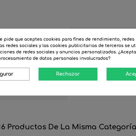
na
te pide que aceptes cookies para fines de rendimiento, redes 
torio
Casquillo
as redes sociales y las cookies publicitarias de terceros se ut
o
nciones de redes sociales y anuncios personalizados. ¿Acept
n/Comedor
 procesamiento de datos personales involucrados?
Voltaje
igurar
Rechazar
Ace
o
Material
Ancho artículo(cm)
16 Productos De La Misma Categoría