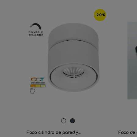
-20%
Blanco
Negro
Foco cilindro de pared y...
Foco de c