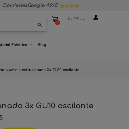
OpinionesGoogle 4.9/5
ESPAÑOL
0
search
terial Eléctrico
Blog
cho aluminio extrusionado 3x GU10 oscilante
ionado 3x GU10 oscilante
25