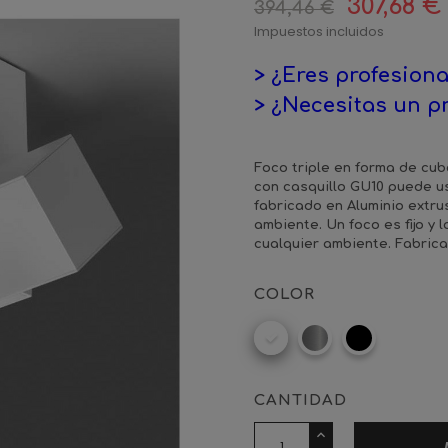
307,68 €
394,46 €
Impuestos incluidos
> ¿Eres profesiona
> ¿Necesitas un p
Foco triple en forma de cub
con casquillo GU10 puede u
fabricado en Aluminio extru
ambiente. Un foco es fijo y 
cualquier ambiente. Fabric
COLOR
RAL
Aluminio
Negro
9016
satinado
mate
CANTIDAD