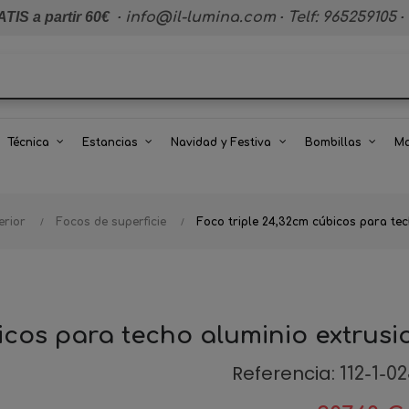
TIS a partir 60€
·
info@il-lumina.com
·
Telf: 965259105
·
Técnica
Estancias
Navidad y Festiva
Bombillas
Ma
erior
Focos de superficie
Foco triple 24,32cm cúbicos para te
icos para techo aluminio extrus
Referencia:
112-1-0