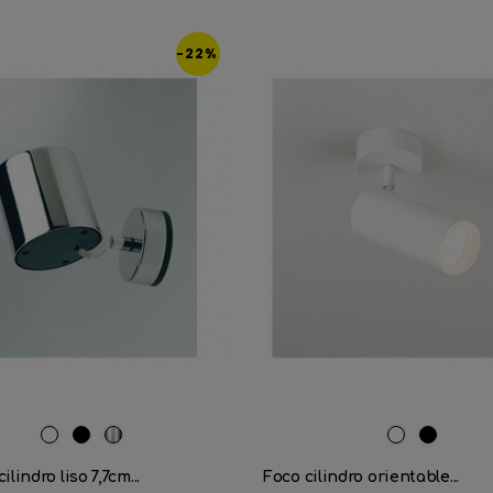
-22%
RAL
Negro
Cromo
RAL
Negro
9016
mate
9016
mate
ilindro liso 7,7cm...
Foco cilindro orientable...