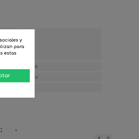
sociales y
GU10
ilizan para
as estas
220/240
ptar
Aluminio
24.3
: