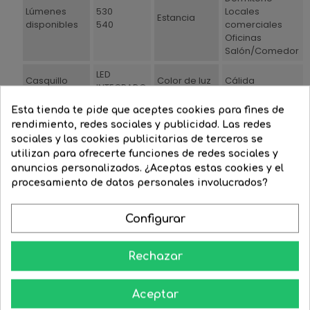
Lúmenes
530
Locales
Estancia
disponibles
540
comerciales
Oficinas
Salón/Comedor
LED
Casquillo
Color de luz
Cálida
INTEGRADO
Regulable
No
Voltaje
220/240
Esta tienda te pide que aceptes cookies para fines de
rendimiento, redes sociales y publicidad. Las redes
Watios
8.5
Estilo
Moderno
sociales y las cookies publicitarias de terceros se
utilizan para ofrecerte funciones de redes sociales y
Acabado
Cromo
Material
Aluminio
anuncios personalizados. ¿Aceptas estas cookies y el
Profundidad
Ancho
procesamiento de datos personales involucrados?
7
7
artículo(cm)
artículo(cm)
Duración
Configurar
Altura
14.1
(horas de
26000
artículo(cm)
vida)
Rechazar
Grado de
Grados de
IP20
36
protección
Apertura º
Aceptar
Garantía