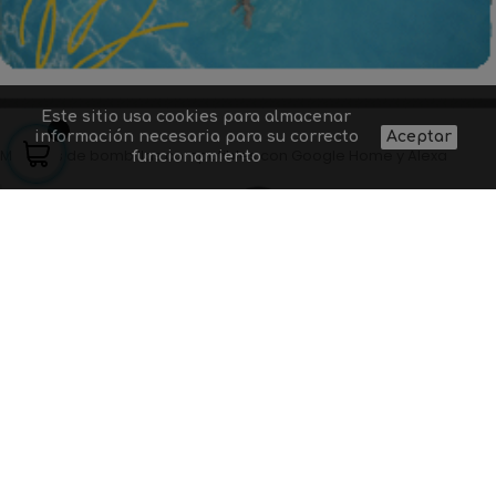
Este sitio usa cookies para almacenar
información necesaria para su correcto
Aceptar
Modelos de bombillas compatibles con Google Home y Alexa
funcionamiento