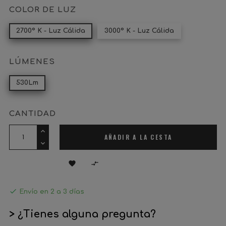
COLOR DE LUZ
2700º K - Luz Cálida
3000º K - Luz Cálida
LÚMENES
530Lm
CANTIDAD
AÑADIR A LA CESTA



Envío en 2 a 3 días
> ¿Tienes alguna pregunta?