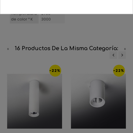
3
CRI
>93
(años)
Temperatura
2700
de color º K
3000
16 Productos De La Misma Categoría:
‹
›
-22%
-22%