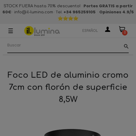
·
Portes GRATIS a partir
STOCK FUERA hasta 70% descuento!
60€
·
· Tel.
+34 965259105
·
Opiniones 4.9
/5
info@il-lumina.com
☰
Navegación
ESPAÑOL
0
de
palanca
search
Foco LED de aluminio cromo
7cm con florón de superficie
8,5W