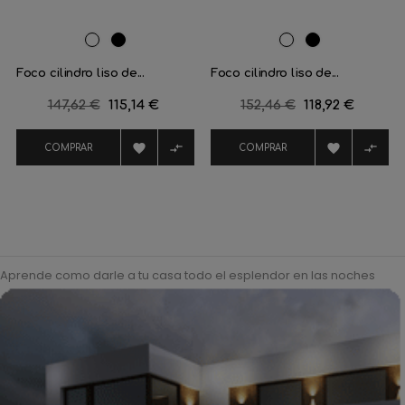
RAL
Negro
RAL
Negro
9016
mate
9016
mate
Foco cilindro liso de...
Foco cilindro liso de...
Precio
147,62 €
Precio
115,14 €
Precio
152,46 €
Precio
118,92 €
regular
regular




COMPRAR
COMPRAR
Aprende como darle a tu casa todo el esplendor en las noches