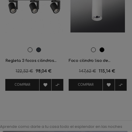
Blanco
Negro
RAL
Negro
9016
mate
Regleta 3 focos cilindros...
Foco cilindro liso de...
Precio
122,52 €
Precio
98,04 €
Precio
147,62 €
Precio
115,14 €
regular
regular




COMPRAR
COMPRAR
Aprende como darle a tu casa todo el esplendor en las noches