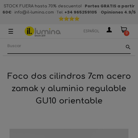
·
Portes GRATIS a partir
STOCK FUERA hasta 70% descuento!
60€
·
· Tel.
+34 965259105
·
Opiniones 4.9
/5
info@il-lumina.com
☰
Navegación
ESPAÑOL
0
de
palanca
search
Foco dos cilindros 7cm acero
zamak y aluminio regulable
GU10 orientable