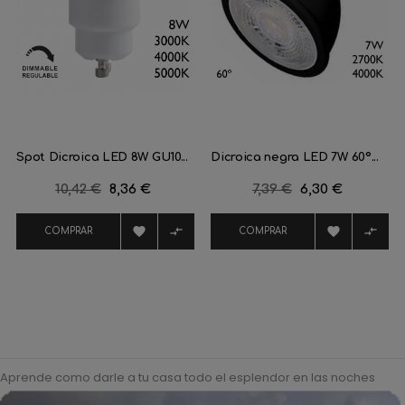
Spot Dicroica LED 8W GU10...
Dicroica negra LED 7W 60º...
Precio
10,42 €
Precio
8,36 €
Precio
7,39 €
Precio
6,30 €
regular
regular




COMPRAR
COMPRAR
Aprende como darle a tu casa todo el esplendor en las noches