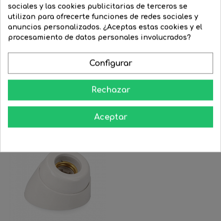
Duración
sociales y las cookies publicitarias de terceros se
Grado de
(horas de
25000
IP40
utilizan para ofrecerte funciones de redes sociales y
protección
vida)
anuncios personalizados. ¿Aceptas estas cookies y el
procesamiento de datos personales involucrados?
Grados de
Garantía
15
3
Apertura º
(años)
Configurar
Eficiencia
Temperatura
Energética
3000
G
de color º K
(UE-
Rechazar
2019/2015)
Aceptar
-25%