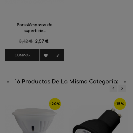
Portalámparas de
superficie...
Precio
3,42 €
Precio
2,57 €
regular


COMPRAR
16 Productos De La Misma Categoría:
‹
›
-20%
-15%