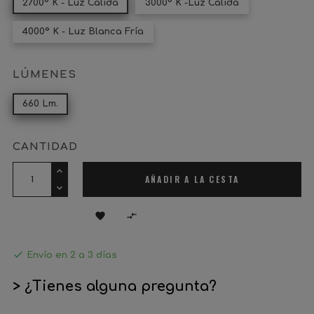
2700º K - Luz Cálida
3000º K -Luz Cálida
4000º K - Luz Blanca Fría
LÚMENES
660 Lm.
CANTIDAD
AÑADIR A LA CESTA



Envío en 2 a 3 días
> ¿Tienes alguna pregunta?