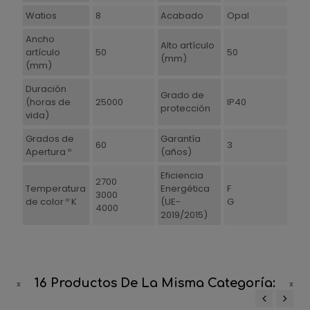
Watios
8
Acabado
Opal
Ancho
Alto artículo
artículo
50
50
(mm)
(mm)
Duración
Grado de
(horas de
25000
IP40
protección
vida)
Grados de
Garantía
60
3
Apertura º
(años)
Eficiencia
2700
Temperatura
Energética
F
3000
de color º K
(UE-
G
4000
2019/2015)
16 Productos De La Misma Categoría: