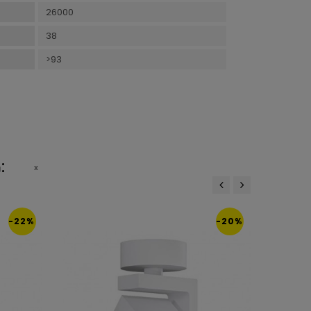
26000
38
>93
:
‹
›
-22%
-20%