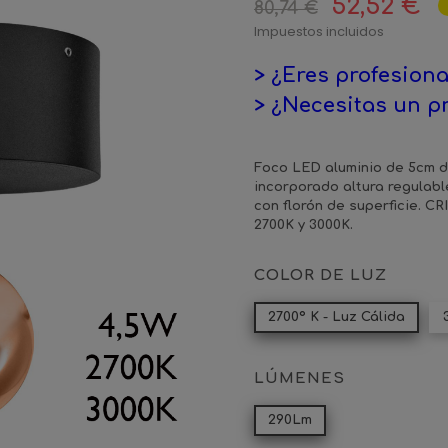
52,52 €
80,74 €
Impuestos incluidos
> ¿Eres profesiona
> ¿Necesitas un p
Foco LED aluminio de 5cm d
incorporado altura regulab
con florón de superficie. CR
2700K y 3000K.
COLOR DE LUZ
2700º K - Luz Cálida
LÚMENES
290Lm