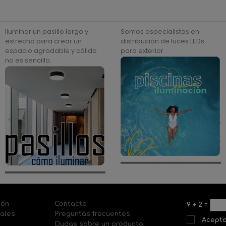
Iluminar un pasillo largo y
Somos especialistas en
estrecho para crear un
distribución de luces LEDs
espacio agradable y cálido
para exterior
no es sencillo.
ión
Contacto
9
+
2
=
nales
Preguntas frecuentes
Acepto
Dudas sobre un producto