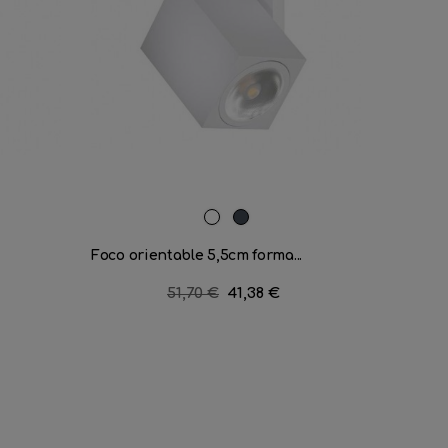
Blanco
Negro
Foco orientable 5,5cm forma...
Foco dos
Precio
51,70 €
Precio
41,38 €
regular