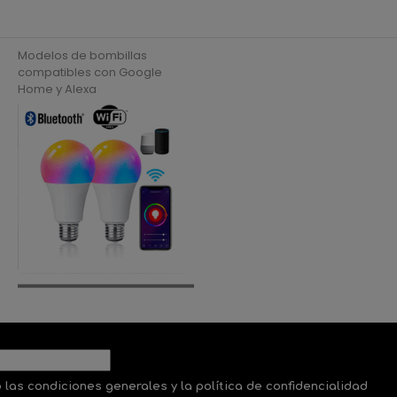
Modelos de bombillas
compatibles con Google
Home y Alexa
 las condiciones generales y la política de confidencialidad