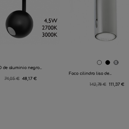
RAL
Negro
Cromo
 de aluminio negro...
9016
mate
Foco cilindro liso de...
Precio
74,05 €
Precio
48,17 €
Precio
142,78 €
Precio
111,37 €
regular
regular