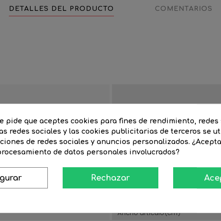
DETALLES DEL PRODUCTO
COMENTARIOS
Estancia
te pide que aceptes cookies para fines de rendimiento, redes 
as redes sociales y las cookies publicitarias de terceros se ut
nciones de redes sociales y anuncios personalizados. ¿Acept
NTEGRADO
Color de luz
 procesamiento de datos personales involucrados?
Voltaje
igurar
Rechazar
Ace
Estilo
ce
Material
Ancho artículo(cm)