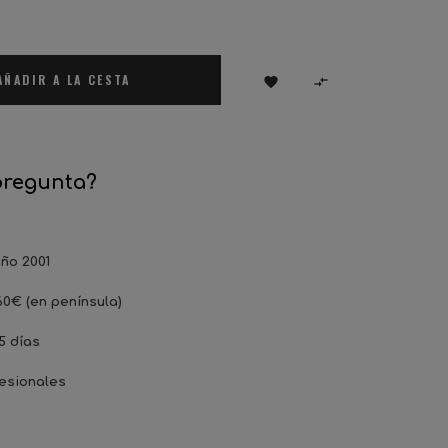
AÑADIR A LA CESTA


pregunta?
ño 2001
60€ (en península)
5 días
esionales