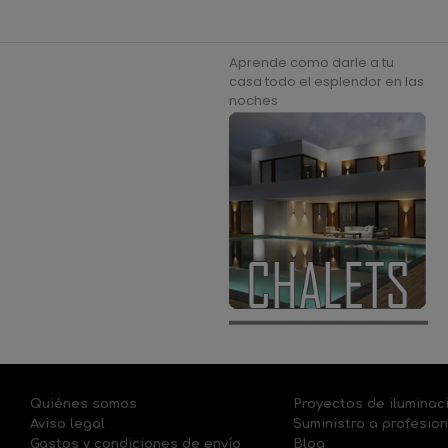
Aprende como darle a tu
casa todo el esplendor en las
noches
Quiénes somos
Proyectos de iluminac
Aviso legal
Suministro a profesio
Gastos y condiciones de envío
Blog