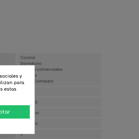
Cocina
Dormitorio
Locales comerciales
Oficinas
sociales y
Salón/Comedor
ilizan para
as estas
Cálida
220/240
ptar
Moderno
Aluminio
5