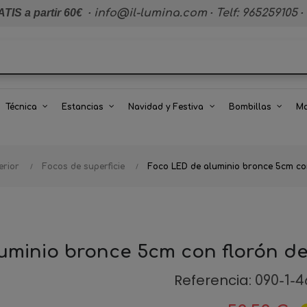
TIS a partir 60€
·
info@il-lumina.com
·
Telf: 965259105
·
Técnica
Estancias
Navidad y Festiva
Bombillas
Ma
erior
Focos de superficie
Foco LED de aluminio bronce 5cm con
minio bronce 5cm con florón de
Referencia:
090-1-4