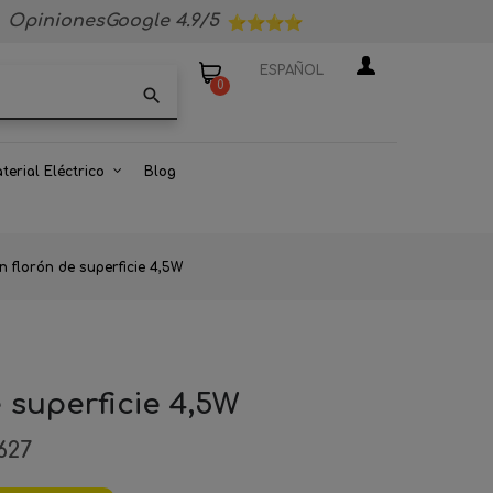
OpinionesGoogle 4.9/5
ESPAÑOL
0
search
terial Eléctrico
Blog
 florón de superficie 4,5W
 superficie 4,5W
627