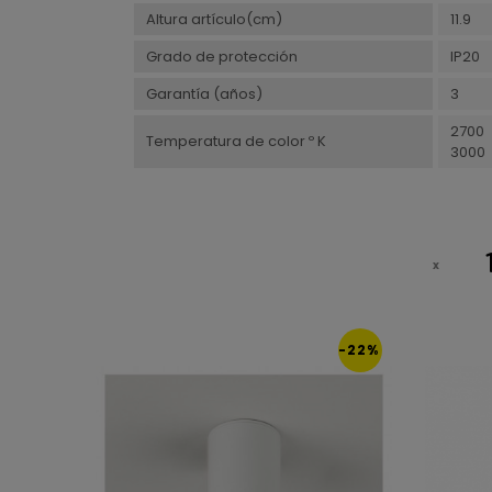
Altura artículo(cm)
11.9
Grado de protección
IP20
Garantía (años)
3
2700
Temperatura de color º K
3000
-22%