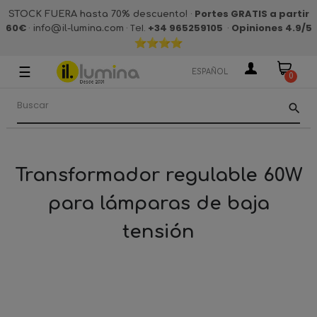
·
Portes GRATIS a partir
STOCK FUERA hasta 70% descuento!
60€
·
· Tel.
+34 965259105
·
Opiniones 4.9
/5
info@il-lumina.com
☰
Navegación
ESPAÑOL
0
de
palanca
search
Transformador regulable 60W
para lámparas de baja
tensión