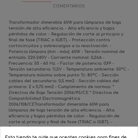
COMENTARIOS
Transformador dimerable 60W para lámparas de baja
tensión de alta eficiencia. - Alta eficiencia y bajas
pérdidas de calor. - Regulación de corte al principio y
final de fase (TRIAC o IGBT). - Protección contra
cortocircuitos y sobrecargas a la reactivación. -
Potencia lámpara (min - máx): 60W - Tensión nominal de
entrada: 220-240V - Corriente nominal: 0,26A -
Frecuencia: 50 - 60 Hz. - Factor de potencia: 0,99 -
Tensión secundaria: 11,5V - Temperatura ambiente: 50ºC -
Temperatura máxima sobre punto Tc: 85ºC - Sección
cables del secundario: 0,5 mm2 - Sección cables del
primario: 2 x 0,75 mm2 - Cumplimiento de normas: *
Directiva de Baja Tensión 2006/95/CE * Directiva de
Compatibilidad Electromagnética
2006/108/CETransformador dimerable 60W para
lámparas de baja tensión de alta eficiencia. - Alta
eficiencia y bajas pérdidas de calor. - Regulación de
corte al principio y final de fase (TRIAC o IGBT). -
Protección contra cortocircuitos y sobrecargas a la
reactivación. - Potencia lámpara (min - máx): 60W -
Esta tienda te pide que aceptes cookies para fines de