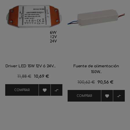
Driver LED 15W 12V ó 24V...
Fuente de alimentación
150W...
Precio
11,88 €
Precio
10,69 €
Precio
100,62 €
Precio
90,56 €
regular
regular


COMPRAR


COMPRAR