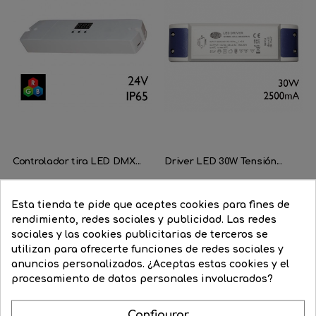
Controlador tira LED DMX...
Driver LED 30W Tensión...
Precio
95,53 €
Precio
76,42 €
Precio
25,17 €
Precio
19,63 €
regular
regular
Esta tienda te pide que aceptes cookies para fines de
rendimiento, redes sociales y publicidad. Las redes




COMPRAR
COMPRAR
sociales y las cookies publicitarias de terceros se
utilizan para ofrecerte funciones de redes sociales y
anuncios personalizados. ¿Aceptas estas cookies y el
procesamiento de datos personales involucrados?
Configurar