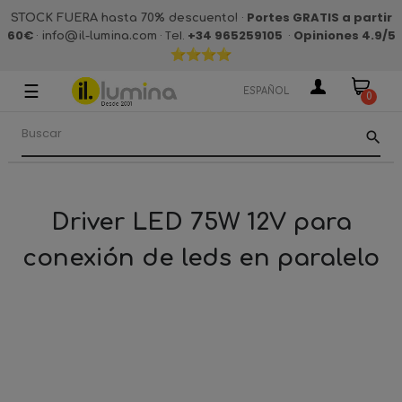
·
Portes GRATIS a partir
STOCK FUERA hasta 70% descuento!
60€
·
· Tel.
+34 965259105
·
Opiniones 4.9
/5
info@il-lumina.com
☰
Navegación
ESPAÑOL
0
de
palanca
search
Driver LED 75W 12V para
conexión de leds en paralelo