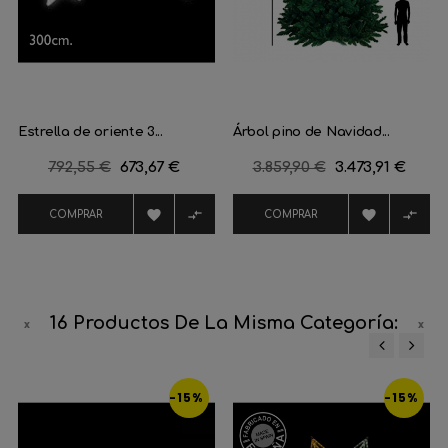
Estrella de oriente 3...
Árbol pino de Navidad...
Precio
792,55 €
Precio
673,67 €
Precio
3.859,90 €
Precio
3.473,91 €
regular
regular




COMPRAR
COMPRAR
16 Productos De La Misma Categoría:
‹
›
-15%
-15%