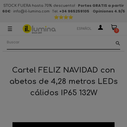
·
Portes GRATIS a partir
STOCK FUERA hasta 70% descuento!
60€
·
· Tel.
+34 965259105
·
Opiniones 4.9
/5
info@il-lumina.com
☰
Navegación
ESPAÑOL
0
de
palanca
search
Cartel FELIZ NAVIDAD con
abetos de 4,28 metros LEDs
cálidos IP65 132W