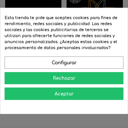
Esta tienda te pide que aceptes cookies para fines de
rendimiento, redes sociales y publicidad. Las redes
sociales y las cookies publicitarias de terceros se
utilizan para ofrecerte funciones de redes sociales y
anuncios personalizados. ¿Aceptas estas cookies y el
procesamiento de datos personales involucrados?
Configurar
Cartel FELIZ NAVIDAD de...
Flor en forma de lirio para...
Precio
2.522,85 €
Precio
2.144,42 €
Precio
498,52 €
Precio
423,74 €
Rechazar
regular
regular




COMPRAR
COMPRAR
Aceptar