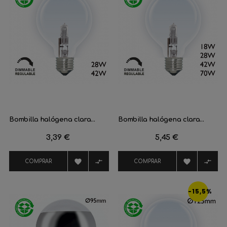
Bombilla halógena clara...
Bombilla halógena clara...
Precio
3,39 €
Precio
5,45 €




COMPRAR
COMPRAR
-15,5%