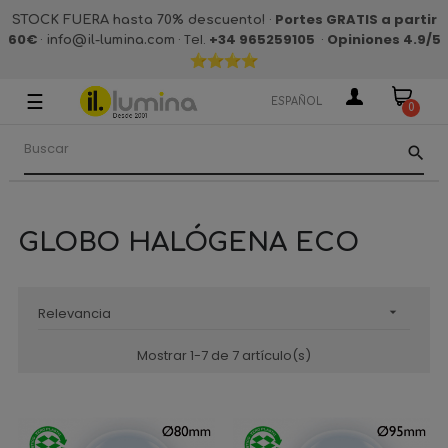
·
Portes GRATIS a partir
STOCK FUERA hasta 70% descuento!
60€
·
· Tel.
+34 965259105
·
Opiniones 4.9
/5
info@il-lumina.com
☰
Navegación
ESPAÑOL
0
de
palanca
search
GLOBO HALÓGENA ECO
Relevancia

Mostrar 1-7 de 7 artículo(s)