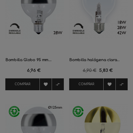
Bombilla Globo 95 mm....
Bombilla halógena clara...
Precio
6,96 €
Precio
6,90 €
Precio
5,83 €
regular




COMPRAR
COMPRAR