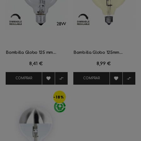
Bombilla Globo 125 mm....
Bombilla Globo 125mm....
Precio
8,41 €
Precio
8,99 €




COMPRAR
COMPRAR
-18%