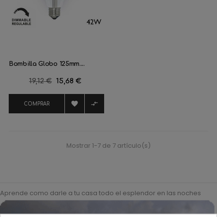
Bombilla Globo 125mm....
Precio
19,12 €
Precio
15,68 €
regular


COMPRAR
Mostrar 1-7 de 7 artículo(s)
Aprende como darle a tu casa todo el esplendor en las noches