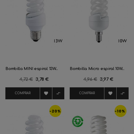
Bombilla MINI espiral 13W...
Bombilla Micro espiral 10W...
Precio
4,72 €
Precio
3,78 €
Precio
4,96 €
Precio
3,97 €
regular
regular




COMPRAR
COMPRAR
-20%
-10%