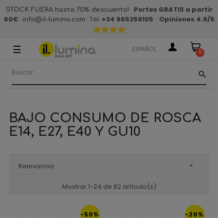
·
Portes GRATIS a partir
STOCK FUERA hasta 70% descuento!
60€
·
· Tel.
+34 965259105
·
Opiniones 4.9
/5
info@il-lumina.com
☰
Navegación
ESPAÑOL
0
de
palanca
search
BAJO CONSUMO DE ROSCA
E14, E27, E40 Y GU10
Relevancia

Mostrar 1-24 de 82 artículo(s)
-50%
-20%