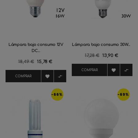
Lámpara bajo consumo 12V
Lámpara bajo consumo 30W...
DC...
Precio
17,28 €
Precio
13,90 €
Precio
18,49 €
Precio
15,78 €
regular
regular


COMPRAR


COMPRAR
-66%
-69%