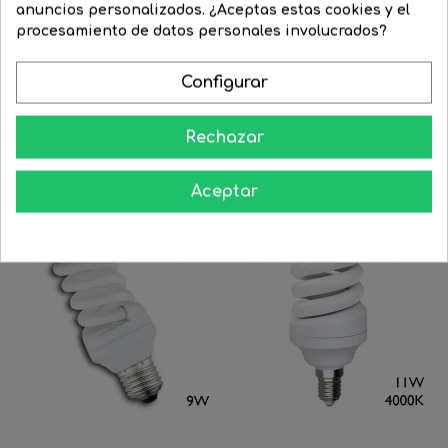
FILTRAR
anuncios personalizados. ¿Aceptas estas cookies y el
procesamiento de datos personales involucrados?
Configurar
Bombilla Esférica ahorro...
Bombilla Esférica ahorro...
Precio
19,52 €
Precio
8,05 €
Precio
19,52 €
Precio
9,96 €
Rechazar
regular
regular




COMPRAR
COMPRAR
Aceptar
-20%
-20%