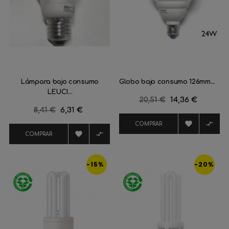
Lámpara bajo consumo
Globo bajo consumo 126mm...
LEUCI...
Precio
20,51 €
Precio
14,36 €
Precio
8,41 €
Precio
6,31 €
regular
regular


COMPRAR


COMPRAR
-15%
-20%