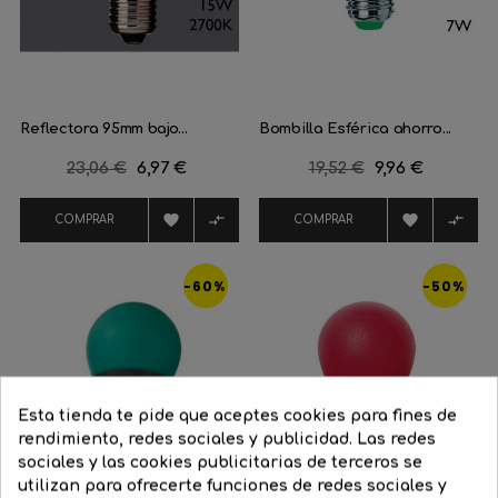
Reflectora 95mm bajo...
Bombilla Esférica ahorro...
Precio
23,06 €
Precio
6,97 €
Precio
19,52 €
Precio
9,96 €
regular
regular




COMPRAR
COMPRAR
-60%
-50%
Esta tienda te pide que aceptes cookies para fines de
rendimiento, redes sociales y publicidad. Las redes
sociales y las cookies publicitarias de terceros se
utilizan para ofrecerte funciones de redes sociales y