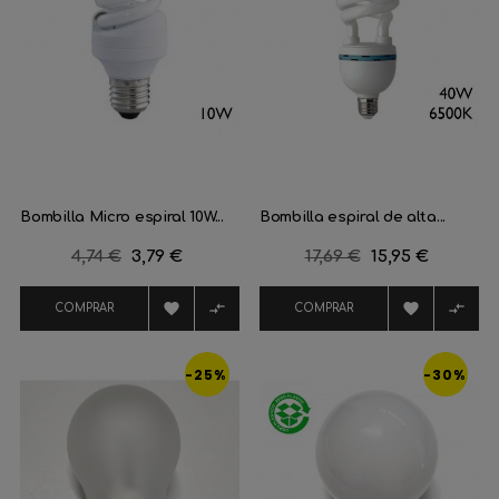
Bombilla Micro espiral 10W...
Bombilla espiral de alta...
Precio
4,74 €
Precio
3,79 €
Precio
17,69 €
Precio
15,95 €
regular
regular




COMPRAR
COMPRAR
-25%
-30%