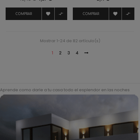
regular




COMPRAR
COMPRAR
Mostrar 1-24 de 82 artículo(s)
1
2
3
4
Aprende como darle a tu casa todo el esplendor en las noches