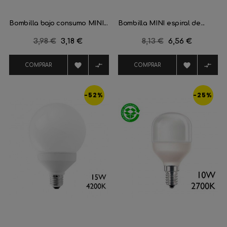
Bombilla bajo consumo MINI...
Bombilla MINI espiral de...
Precio
3,98 €
Precio
3,18 €
Precio
8,13 €
Precio
6,56 €
regular
regular




COMPRAR
COMPRAR
-52%
-25%