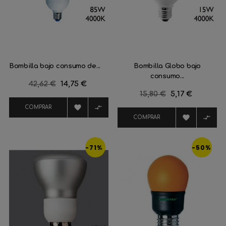
Bombilla bajo consumo de...
Bombilla Globo bajo
consumo...
Precio
42,62 €
Precio
14,75 €
Precio
15,80 €
Precio
5,17 €
regular
regular


COMPRAR


COMPRAR
-71%
-50%