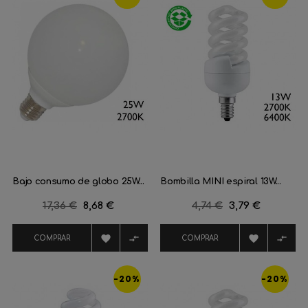
Bajo consumo de globo 25W...
Bombilla MINI espiral 13W...
Precio
17,36 €
Precio
8,68 €
Precio
4,74 €
Precio
3,79 €
regular
regular




COMPRAR
COMPRAR
-20%
-20%