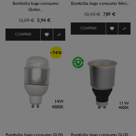
Bombilla bajo consumo
Bombilla bajo consumo Mini...
Globo...
Precio
10,43 €
Precio
7,89 €
Precio
12,09 €
Precio
5,94 €
regular
regular


COMPRAR


COMPRAR
-70%
Bombilla bajo consumo GU10...
Bombilla bajo consumo GU10...