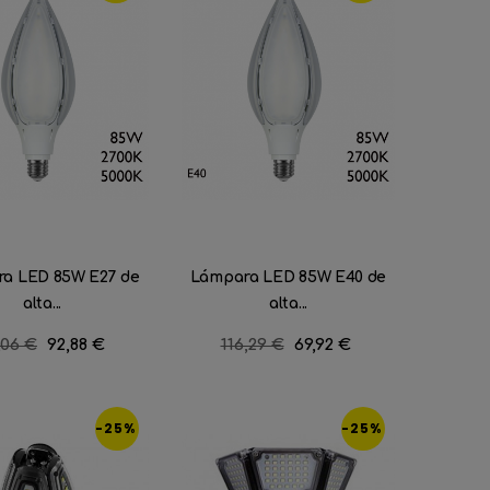
a LED 85W E27 de
Lámpara LED 85W E40 de
alta...
alta...
cio
,06 €
Precio
92,88 €
Precio
116,29 €
Precio
69,92 €
ular
regular
-25%
-25%