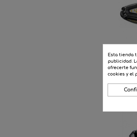
Esta tienda 
publicidad. L
Lámpa
ofrecerte fu
cookies y el
Pre
66,
Conf
reg