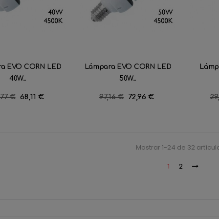
ra EVO CORN LED
Lámpara EVO CORN LED
Lámp
40W...
50W...
ecio
,77 €
Precio
68,11 €
Precio
97,16 €
Precio
72,96 €
Pr
29
gular
regular
re
Mostrar 1-24 de 32 artícul
1
2