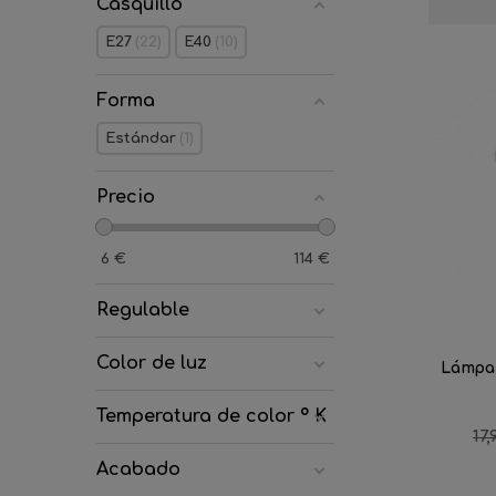
Casquillo
E27
22
E40
10
Forma
Estándar
1
Precio
6
€
114
€
Regulable
Color de luz
Lámpar
Temperatura de color º K
Pr
17,
re
Acabado