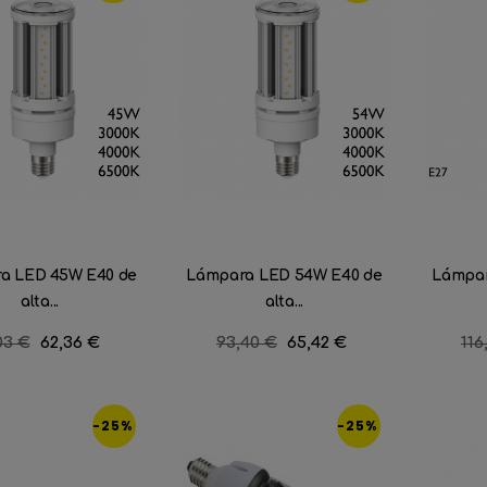
a LED 45W E40 de
Lámpara LED 54W E40 de
Lámpar
alta...
alta...
cio
03 €
Precio
62,36 €
Precio
93,40 €
Precio
65,42 €
Pre
116
ular
regular
reg
-25%
-25%