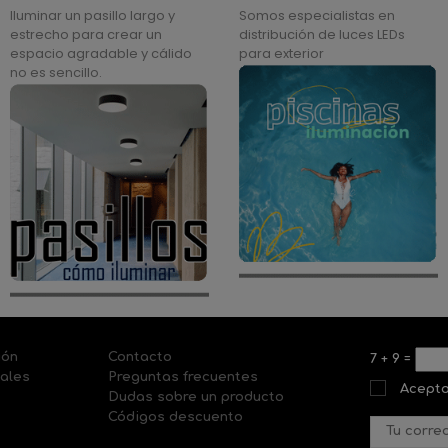
Iluminar un pasillo largo y
Somos especialistas en
estrecho para crear un
distribución de luces LEDs
espacio agradable y cálido
para exterior
no es sencillo.
ión
Contacto
7
+
9
=
nales
Preguntas frecuentes
Acepto
Dudas sobre un producto
Códigos descuento