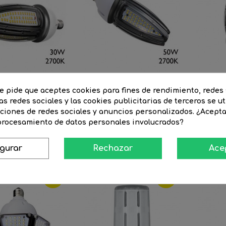
te pide que aceptes cookies para fines de rendimiento, redes 
as redes sociales y las cookies publicitarias de terceros se ut
ra EVO CORN LED
Lámpara EVO CORN LED
Lámpa
nciones de redes sociales y anuncios personalizados. ¿Acept
30W...
50W...
 procesamiento de datos personales involucrados?
cio
57 €
Precio
49,96 €
Precio
72,73 €
Precio
54,58 €
Pre
151
igurar
Rechazar
Ace
ular
regular
reg
-25%
-20%