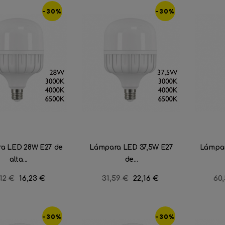
-30%
-30%
a LED 28W E27 de
Lámpara LED 37,5W E27
Lámpar
alta...
de...
ecio
12 €
Precio
16,23 €
Precio
31,59 €
Precio
22,16 €
Pre
60
ular
regular
reg
-30%
-30%