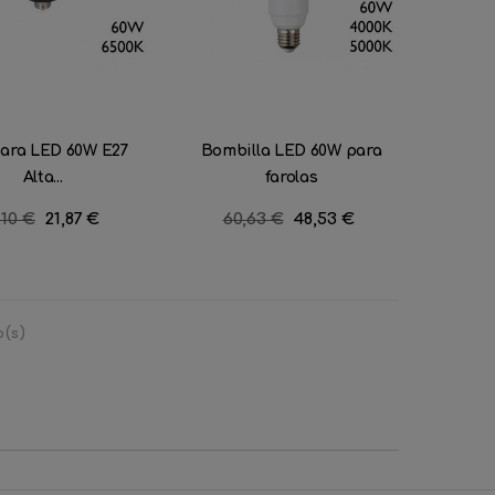
ara LED 60W E27
Bombilla LED 60W para
Alta...
farolas
ecio
,10 €
Precio
21,87 €
Precio
60,63 €
Precio
48,53 €
gular
regular
o(s)