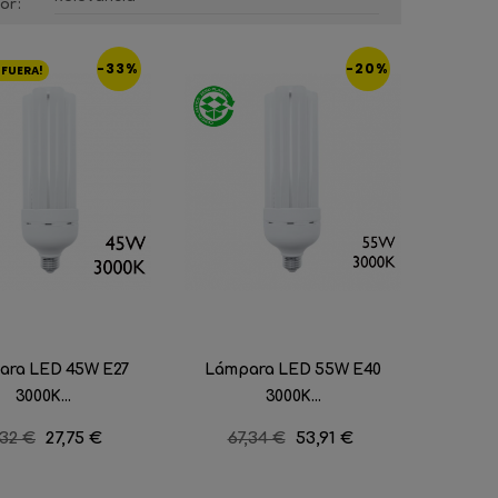
or:
-33%
-20%
 FUERA!
ara LED 45W E27
Lámpara LED 55W E40
3000K...
3000K...
ecio
,32 €
Precio
27,75 €
Precio
67,34 €
Precio
53,91 €
gular
regular