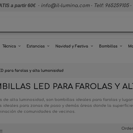
TIS a partir 60€
·
info@il-lumina.com
·
Telf: 965259105
·
Técnica
Estancias
Navidad y Festiva
Bombillas
Ma
D para farolas y alta lumonisidad
BILLAS LED PARA FAROLAS Y A
s de alta luminosidad, son bombillas ideales para farolas y lug
s ideales para zonas de paso y demás áreas donde la superficie
uminación de comunidades de vecinos.
Orde