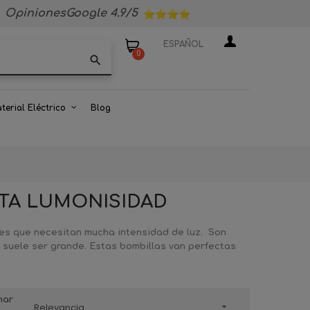
OpinionesGoogle 4.9/5
ESPAÑOL
0
search
terial Eléctrico
Blog
LTA LUMONISIDAD
ares que necesitan mucha intensidad de luz. Son
 suele ser grande. Estas bombillas van perfectas
nar
Relevancia
