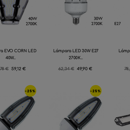
ra EVO CORN LED
Lámpara LED 30W E27
Lámp
40W...
2700K...
ecio
,78 €
Precio
59,12 €
Precio
62,34 €
Precio
49,90 €
Pr
78
gular
regular
re
-25%
-25%