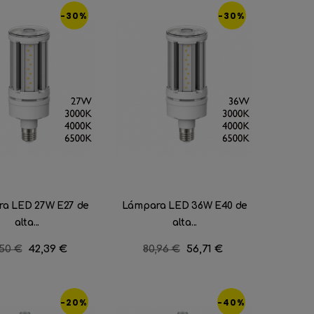
-30%
-30%
a LED 27W E27 de
Lámpara LED 36W E40 de
alta...
alta...
cio
,50 €
Precio
42,39 €
Precio
80,96 €
Precio
56,71 €
ular
regular
-20%
-40%