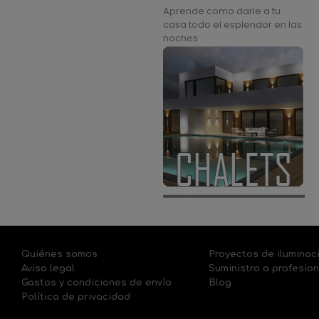
Aprende como darle a tu
casa todo el esplendor en las
noches
Quiénes somos
Proyectos de iluminac
Aviso legal
Suministro a profesio
Gastos y condiciones de envío
Blog
Política de privacidad