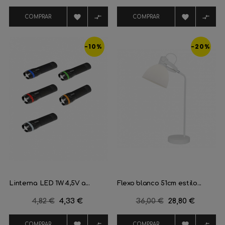
regular
regular




COMPRAR
COMPRAR
-10%
-20%
Linterna LED 1W 4,5V a...
Flexo blanco 51cm estilo...
Precio
4,82 €
Precio
4,33 €
Precio
36,00 €
Precio
28,80 €
regular
regular




COMPRAR
COMPRAR