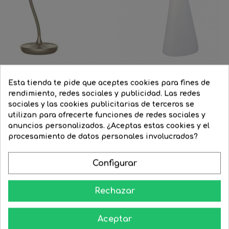
Esta tienda te pide que aceptes cookies para fines de
rendimiento, redes sociales y publicidad. Las redes
Flexo en color champan en...
Lampara de mesa 32cm en...
sociales y las cookies publicitarias de terceros se
utilizan para ofrecerte funciones de redes sociales y
Precio
66,50 €
Precio
49,88 €
Precio
24,15 €
Precio
17,63 €
FILTRAR
anuncios personalizados. ¿Aceptas estas cookies y el
regular
regular
procesamiento de datos personales involucrados?




COMPRAR
COMPRAR
Configurar
-20%
-20%
¡STOCK FUERA!
Rechazar
Aceptar