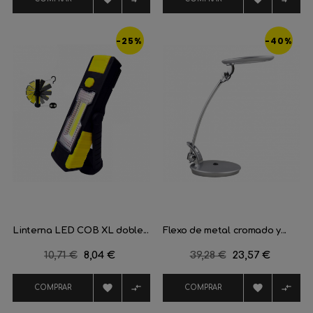
-25%
-40%
Linterna LED COB XL doble...
Flexo de metal cromado y...
Precio
10,71 €
Precio
8,04 €
Precio
39,28 €
Precio
23,57 €
regular
regular




COMPRAR
COMPRAR