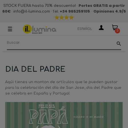
·
Portes GRATIS a partir
STOCK FUERA hasta 70% descuento!
60€
·
· Tel.
+34 965259105
·
Opiniones 4.9
/5
info@il-lumina.com
☰
Navegación
ESPAÑOL
0
de
palanca
search
DIA DEL PADRE
Aqúi tienes un monton de artículos que le pueden gustar
para la celebración del día de San Jose, dia del Padre que
se celebra en España y Portugal