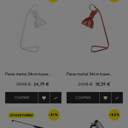
Flexo metal 34cm base...
Flexo metal 34cm base...
Precio
39,98 €
Precio
24,79 €
Precio
39,98 €
Precio
18,39 €
regular
regular




COMPRAR
COMPRAR
-51%
-32%
¡STOCK FUERA!