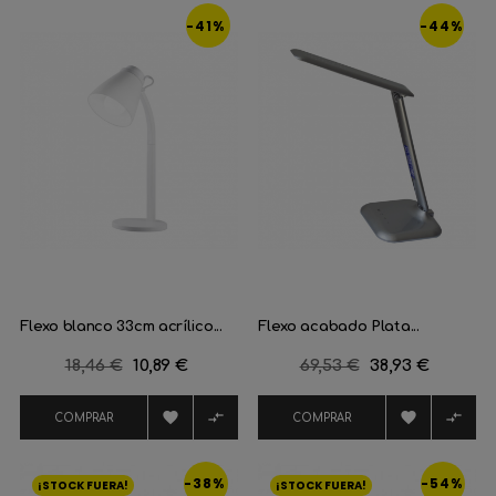
-41%
-44%
Flexo blanco 33cm acrílico...
Flexo acabado Plata...
Precio
18,46 €
Precio
10,89 €
Precio
69,53 €
Precio
38,93 €
regular
regular




COMPRAR
COMPRAR
-38%
-54%
¡STOCK FUERA!
¡STOCK FUERA!