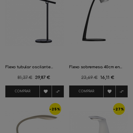
Flexo tubular oscilante...
Flexo sobremesa 40cm en...
Precio
81,37 €
Precio
39,87 €
Precio
23,69 €
Precio
16,11 €
regular
regular




COMPRAR
COMPRAR
-25%
-27%