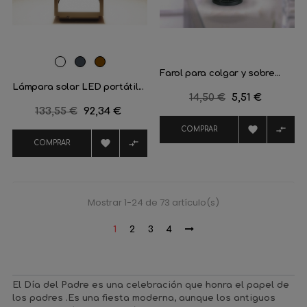
Blanco
Negro
Corten
Farol para colgar y sobre...
Lámpara solar LED portátil...
Precio
14,50 €
Precio
5,51 €
Precio
133,55 €
Precio
92,34 €
regular
regular


COMPRAR


COMPRAR
Mostrar 1-24 de 73 artículo(s)
1
2
3
4
El Día del Padre es una celebración que honra el papel de
los padres .Es una fiesta moderna, aunque los antiguos