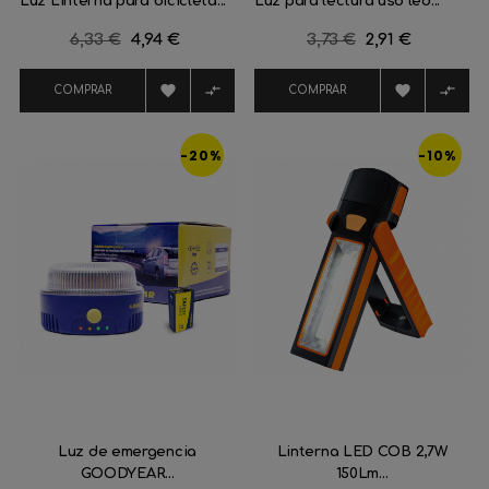
Luz Linterna para bicicleta...
Luz para lectura usb led...
Precio
6,33 €
Precio
4,94 €
Precio
3,73 €
Precio
2,91 €
regular
regular




COMPRAR
COMPRAR
-20%
-10%
Luz de emergencia
Linterna LED COB 2,7W
GOODYEAR...
150Lm...