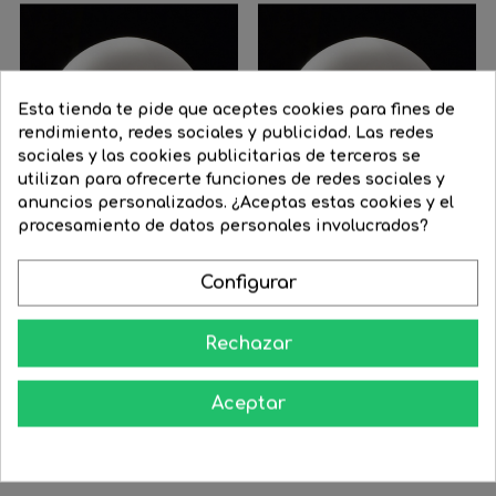
Esta tienda te pide que aceptes cookies para fines de
rendimiento, redes sociales y publicidad. Las redes
sociales y las cookies publicitarias de terceros se
utilizan para ofrecerte funciones de redes sociales y
anuncios personalizados. ¿Aceptas estas cookies y el
procesamiento de datos personales involucrados?
Configurar
Lámpara bola para exterior...
Lámpara bola para exterior...
Precio
109,38 €
Precio
141,40 €
Rechazar




COMPRAR
COMPRAR
Aceptar