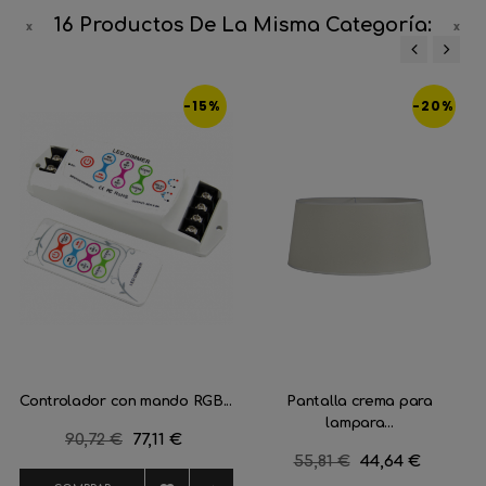
16 Productos De La Misma Categoría:
‹
›
-15%
-20%
Controlador con mando RGB...
Pantalla crema para
lampara...
Precio
90,72 €
Precio
77,11 €
Precio
55,81 €
Precio
44,64 €
regular
regular