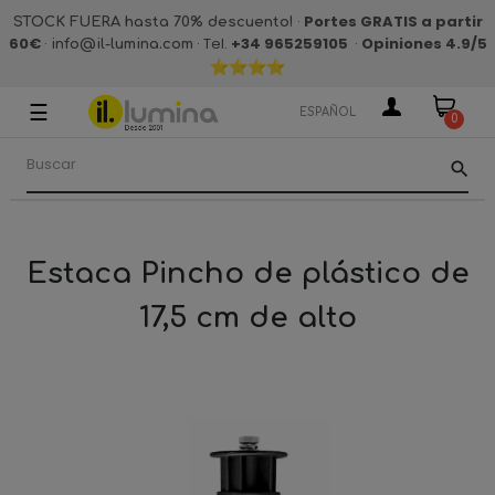
·
Portes GRATIS a partir
STOCK FUERA hasta 70% descuento!
60€
·
· Tel.
+34 965259105
·
Opiniones 4.9
/5
info@il-lumina.com
☰
Navegación
ESPAÑOL
0
de
palanca
search
Estaca Pincho de plástico de
17,5 cm de alto