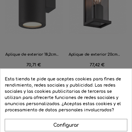
Aplique de exterior 18,2cm...
Aplique de exterior 20cm...
Precio
70,71 €
Precio
77,42 €




Esta tienda te pide que aceptes cookies para fines de
COMPRAR
COMPRAR
rendimiento, redes sociales y publicidad. Las redes
sociales y las cookies publicitarias de terceros se
utilizan para ofrecerte funciones de redes sociales y
anuncios personalizados. ¿Aceptas estas cookies y el
procesamiento de datos personales involucrados?
Configurar
Aprende como darle a tu casa todo el esplendor en las noches