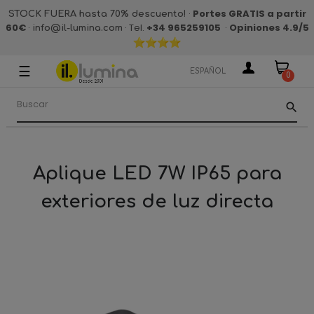
·
Portes GRATIS a partir
STOCK FUERA hasta 70% descuento!
60€
·
· Tel.
+34 965259105
·
Opiniones 4.9
/5
info@il-lumina.com
☰
Navegación
ESPAÑOL
0
de
palanca
search
Aplique LED 7W IP65 para
exteriores de luz directa