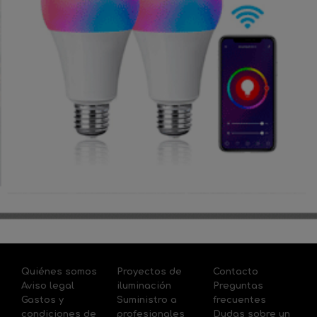
Quiénes somos
Proyectos de
Contacto
Aviso legal
iluminación
Preguntas
Gastos y
Suministro a
frecuentes
condiciones de
profesionales
Dudas sobre un