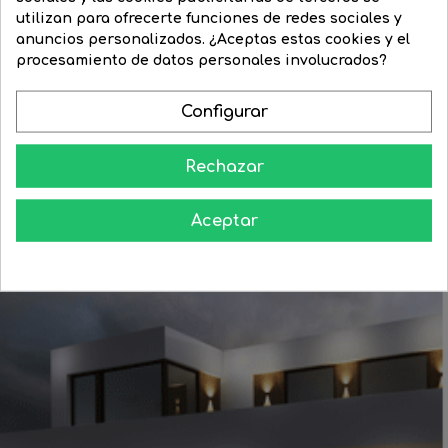
Número 2 para fachada de...
utilizan para ofrecerte funciones de redes sociales y
Aplique de exterior con...
anuncios personalizados. ¿Aceptas estas cookies y el
Precio
88,78 €
Precio
71,03 €
procesamiento de datos personales involucrados?
Precio
117,37 €
Precio
76,35 €
regular
regular


COMPRAR


Configurar
COMPRAR
Rechazar
Aceptar
Aprende como darle a tu casa todo el esplendor en las noches