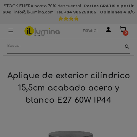
·
Portes GRATIS a partir
STOCK FUERA hasta 70% descuento!
60€
·
· Tel.
+34 965259105
·
Opiniones 4.9
/5
info@il-lumina.com
☰
Navegación
ESPAÑOL
0
de
palanca
search
Aplique de exterior cilíndrico
15,5cm acabado acero y
blanco E27 60W IP44