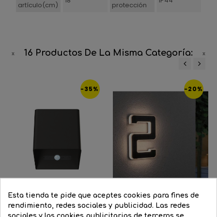
18
IP44
artículo(cm)
protección
16 Productos De La Misma Categoría:
‹
›
-35%
-20%
Esta tienda te pide que aceptes cookies para fines de
rendimiento, redes sociales y publicidad. Las redes
Blanco
Negro
Corten
sociales y las cookies publicitarias de terceros se