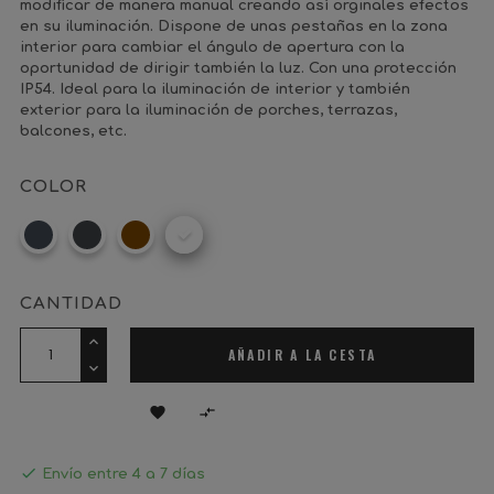
modificar de manera manual creando así orginales efectos
en su iluminación. Dispone de unas pestañas en la zona
interior para cambiar el ángulo de apertura con la
oportunidad de dirigir también la luz. Con una protección
IP54. Ideal para la iluminación de interior y también
exterior para la iluminación de porches, terrazas,
balcones, etc.
COLOR
Negro
Gris
Corten
Blanco
marengo
arena
CANTIDAD
AÑADIR A LA CESTA



Envío entre 4 a 7 días