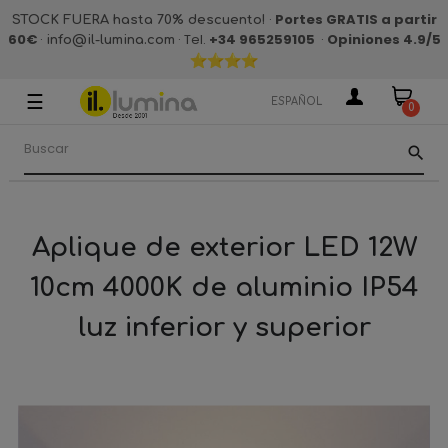
·
Portes GRATIS a partir
STOCK FUERA hasta 70% descuento!
60€
·
· Tel.
+34 965259105
·
Opiniones 4.9
/5
info@il-lumina.com
☰
Navegación
ESPAÑOL
0
de
palanca
search
Aplique de exterior LED 12W
10cm 4000K de aluminio IP54
luz inferior y superior