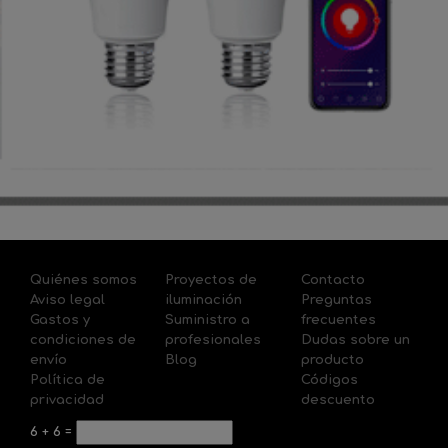
Quiénes somos
Proyectos de
Contacto
Aviso legal
iluminación
Preguntas
Gastos y
Suministro a
frecuentes
condiciones de
profesionales
Dudas sobre un
envío
Blog
producto
Política de
Códigos
privacidad
descuento
6
+
6
=