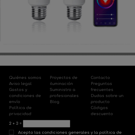
Quiénes somos
Proyectos de
Contacto
Aviso legal
iluminación
Preguntas
Gastos y
Suministro a
frecuentes
condiciones de
profesionales
Dudas sobre un
envío
Blog
producto
Política de
Códigos
privacidad
descuento
2
+
3
=
Acepto las condiciones generales y la política de