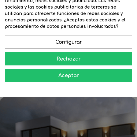
rendimiento, redes sociales y publicidad. Las redes
sociales y las cookies publicitarias de terceros se
utilizan para ofrecerte funciones de redes sociales y
Aplique pared de exterior...
Aplique de exterior de...
anuncios personalizados. ¿Aceptas estas cookies y el
procesamiento de datos personales involucrados?
Precio
66,59 €
Precio
59,94 €
Precio
31,84 €
Precio
27,08 €
regular
regular
Configurar




COMPRAR
COMPRAR
Rechazar
Aceptar
Aprende como darle a tu casa todo el esplendor en las noches