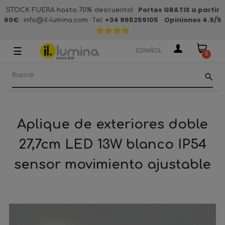
·
Portes GRATIS a partir
STOCK FUERA hasta 70% descuento!
60€
·
· Tel.
+34 965259105
·
Opiniones 4.9
/5
info@il-lumina.com
☰
Navegación
ESPAÑOL
0
de
palanca
search
Aplique de exteriores doble
27,7cm LED 13W blanco IP54
sensor movimiento ajustable