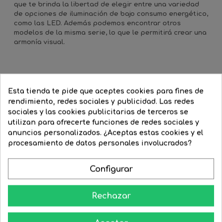
que te brinda la libertad de elegir entre una variedad
de opciones de iluminación de bajo consumo energético,
como las LED. Además podemos encontrar otros
modelos de la misma serie, lo que le permitirá crear una
armonía visual.
16 Productos De La Misma Categoría:
Esta tienda te pide que aceptes cookies para fines de
rendimiento, redes sociales y publicidad. Las redes
‹
›
sociales y las cookies publicitarias de terceros se
utilizan para ofrecerte funciones de redes sociales y
-25%
-15%
anuncios personalizados. ¿Aceptas estas cookies y el
procesamiento de datos personales involucrados?
Configurar
Rechazar