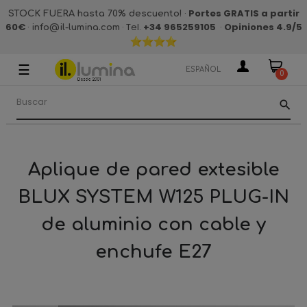
·
Portes GRATIS a partir
STOCK FUERA hasta 70% descuento!
60€
·
· Tel.
+34 965259105
·
Opiniones 4.9
/5
info@il-lumina.com
☰
Navegación
ESPAÑOL
0
de
palanca
search
Aplique de pared extesible
BLUX SYSTEM W125 PLUG-IN
de aluminio con cable y
enchufe E27