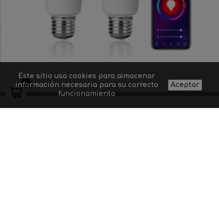
Este sitio usa cookies para almacenar
información necesaria para su correcto
Aceptar
funcionamiento
Quiénes somos
Proyectos de
Contacto
Aviso legal
iluminación
Preguntas
Gastos y
Suministro a
frecuentes
condiciones de
profesionales
Dudas sobre un
envío
Blog
producto
Política de
Códigos
privacidad
descuento
9
+
2
=