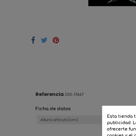
Referencia
200-17447
Ficha de datos
Esta tienda 
Altura artículo(cm)
publicidad. L
ofrecerte fu
cookies y el