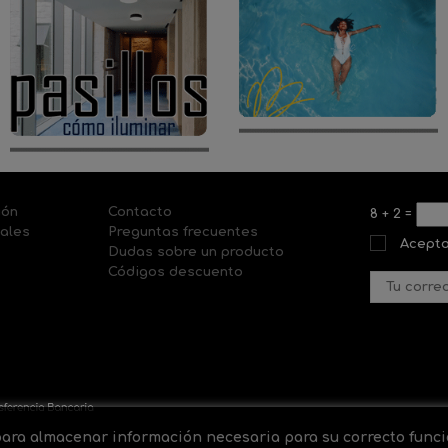
ión
Contacto
8
+
2
=
nales
Preguntas frecuentes
Acepto
Dudas sobre un producto
Códigos descuento
 para almacenar información necesaria para su correcto fun