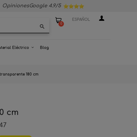
OpinionesGoogle 4.9/5
ESPAÑOL
0
search
terial Eléctrico
Blog
 transparente 180 cm
80 cm
47