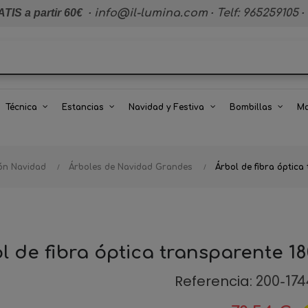
TIS a partir 60€
·
info@il-lumina.com
·
Telf: 965259105
·
Técnica
Estancias
Navidad y Festiva
Bombillas
Ma
ión Navidad
Árboles de Navidad Grandes
Árbol de fibra óptica
l de fibra óptica transparente 1
Referencia:
200-174