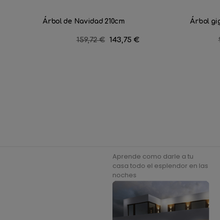
Árbol de Navidad 210cm
Árbol gi
Precio
159,72 €
Precio
143,75 €
regular
Aprende como darle a tu
casa todo el esplendor en las
noches