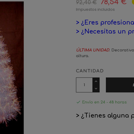
78,54 €
92,40 €
Impuestos incluidos
> ¿Eres profesiona
> ¿Necesitas un p
ÚLTIMA UNIDAD
. Decorativ
altura.
CANTIDAD

Envío en 24 - 48 horas
> ¿Tienes alguna 