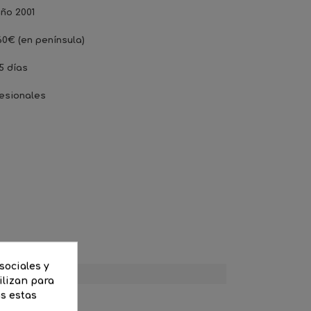
ño 2001
60€ (en península)
5 días
esionales
sociales y
ilizan para
as estas