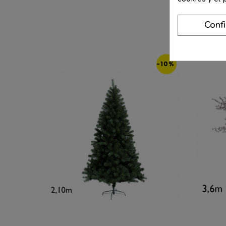
Conf
-10%