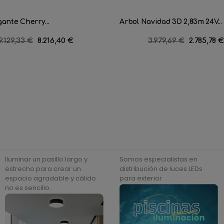
gante Cherry...
Arbol Navidad 3D 2,83m 24V...
Precio
9.129,33 €
Precio
8.216,40 €
Precio
3.979,69 €
Precio
2.785,78 €
regular
regular
Iluminar un pasillo largo y
Somos especialistas en
estrecho para crear un
distribución de luces LEDs
espacio agradable y cálido
para exterior
no es sencillo.