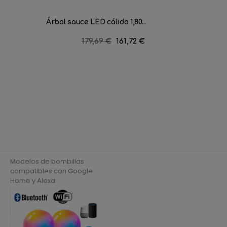
Árbol sauce LED cálido 1,80...
Árbol d
Precio
179,69 €
Precio
161,72 €
regular
Modelos de bombillas
compatibles con Google
Home y Alexa