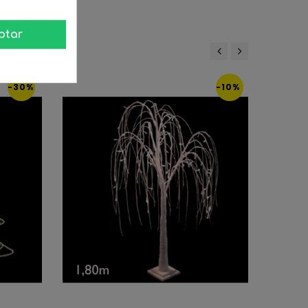
:
ptar
‹
›
-30%
-10%