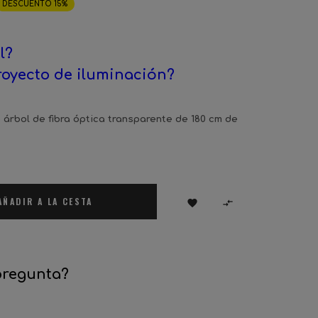
DESCUENTO 15%
l?
royecto de iluminación?
o árbol de fibra óptica transparente de 180 cm de
AÑADIR A LA CESTA


pregunta?