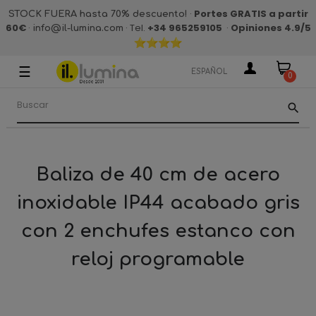
·
Portes GRATIS a partir
STOCK FUERA hasta 70% descuento!
60€
·
· Tel.
+34 965259105
·
Opiniones 4.9
/5
info@il-lumina.com
☰
Navegación
ESPAÑOL
0
de
palanca
search
Baliza de 40 cm de acero
inoxidable IP44 acabado gris
con 2 enchufes estanco con
reloj programable