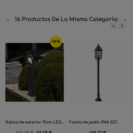
16 Productos De La Misma Categoría:
‹
›
-10%
Baliza de exterior 70cm LED...
Farola de jardín IP44 E27...
Precio
104,48 €
Precio
94,08 €
Precio
168,37 €