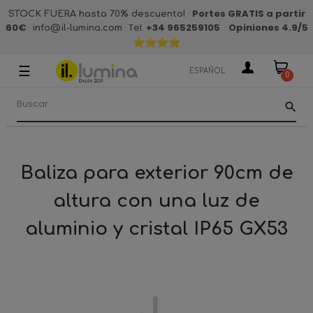
·
Portes GRATIS a partir
STOCK FUERA hasta 70% descuento!
60€
·
· Tel.
+34 965259105
·
Opiniones 4.9
/5
info@il-lumina.com
☰
Navegación
ESPAÑOL
0
de
palanca
search
Baliza para exterior 90cm de
altura con una luz de
aluminio y cristal IP65 GX53