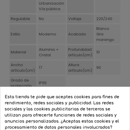
Urbanización
Vía pública
Regulable
No
Voltaje
220/240
Blanco
Estilo
Moderno
Acabado
Gris
marengo
Aluminio +
Profundidad
Material
10
Cristal
artículo(cm)
Ancho
Altura
17
90
artículo(cm)
artículo(cm)
Grado de
IP65
protección
Esta tienda te pide que aceptes cookies para fines de
rendimiento, redes sociales y publicidad. Las redes
sociales y las cookies publicitarias de terceros se
También Podría Gustarte
utilizan para ofrecerte funciones de redes sociales y
anuncios personalizados. ¿Aceptas estas cookies y el
procesamiento de datos personales involucrados?
‹
›