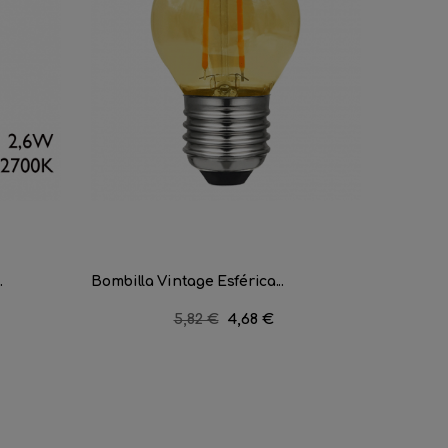
.
Bombilla Vintage Esférica...
Bombilla
Precio
5,82 €
Precio
4,68 €
regular