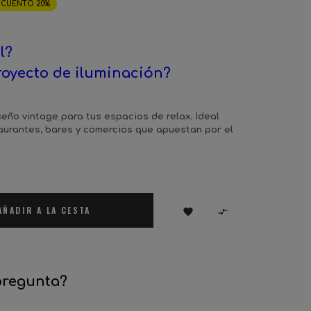
SCUENTO 20%
l?
royecto de iluminación?
seño vintage para tus espacios de relax. Ideal
taurantes, bares y comercios que apuestan por el
AÑADIR A LA CESTA


pregunta?