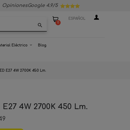
OpinionesGoogle 4.9/5
ESPAÑOL
0
search
terial Eléctrico
Blog
LED E27 4W 2700K 450 Lm.
 E27 4W 2700K 450 Lm.
49