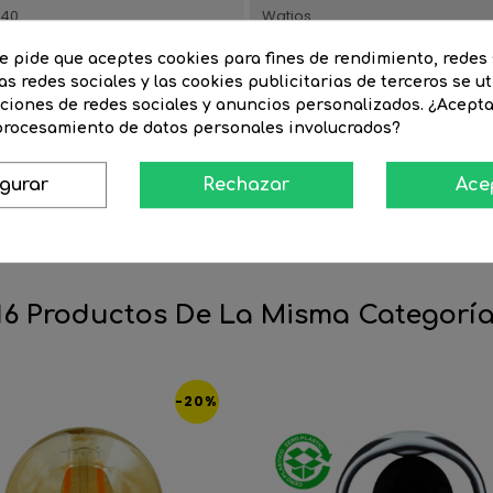
240
Watios
ge
Acabado
te pide que aceptes cookies para fines de rendimiento, redes 
as redes sociales y las cookies publicitarias de terceros se ut
Alto artículo (mm)
nciones de redes sociales y anuncios personalizados. ¿Acept
0
Grado de protección
 procesamiento de datos personales involucrados?
Forma
igurar
Rechazar
Ace
Eficiencia Energética (UE-2019/2
16 Productos De La Misma Categoría
-20%