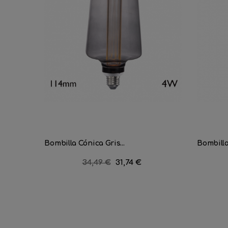
Bombilla Cónica Gris...
Bombilla
Precio
34,49 €
Precio
31,74 €
regular