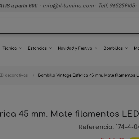
TIS a partir 60€
·
info@il-lumina.com
·
Telf: 965259105
·
Técnica
Estancias
Navidad y Festiva
Bombillas
Ma
ED decorativas
Bombilla Vintage Esférica 45 mm. Mate filamentos 
érica 45 mm. Mate filamentos LED
Referencia:
174-4-0