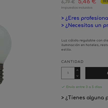
5,46 €
6,79 €
DE
Impuestos incluidos
> ¿Eres profesiona
> ¿Necesitas un p
Luz cálida regulable con di
iluminación en hoteles, res
estilo.
CANTIDAD

Envío entre 3 a 5 días
> ¿Tienes alguna 