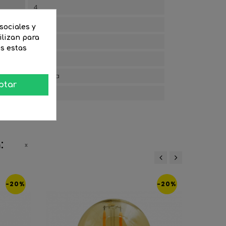
4
Mate
sociales y
ilizan para
75
as estas
IP20
Esférica
ptar
015)
E
:
‹
›
-20%
-20%