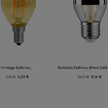
 Vintage Esférica...
Bombilla Esférica 45mm 2,6W..
Precio
7,76 €
Precio
6,23 €
Precio
10,17 €
Precio
8,16 €
regular
regular