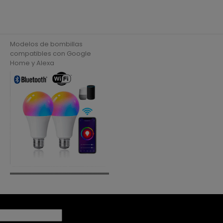
Modelos de bombillas
compatibles con Google
Home y Alexa