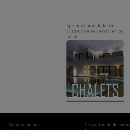
Aprende como darle a tu
casa todo el esplendor en las
noches
Quiénes somos
Proyectos de iluminac