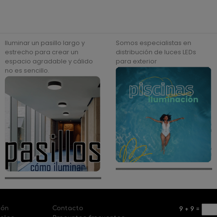
Iluminar un pasillo largo y
Somos especialistas en
estrecho para crear un
distribución de luces LEDs
espacio agradable y cálido
para exterior
no es sencillo.
ión
Contacto
9
+
9
=