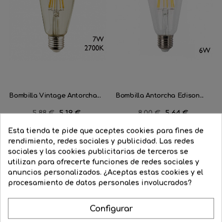
Bombilla Vintage Antorcha...
Bombilla Antorcha Edison...
Precio
5,88 €
Precio
5,19 €
Precio
8,00 €
Precio
5,64 €
regular
regular
Esta tienda te pide que aceptes cookies para fines de




COMPRAR
COMPRAR
rendimiento, redes sociales y publicidad. Las redes
sociales y las cookies publicitarias de terceros se
utilizan para ofrecerte funciones de redes sociales y
anuncios personalizados. ¿Aceptas estas cookies y el
procesamiento de datos personales involucrados?
Configurar
Aprende como darle a tu casa todo el esplendor en las noches