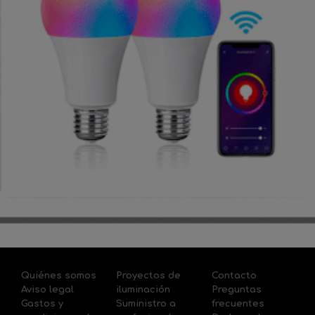
Quiénes somos
Proyectos de
Contacto
Aviso legal
iluminación
Preguntas
Gastos y
Suministro a
frecuentes