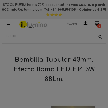
·
Portes GRATIS a partir
STOCK FUERA hasta 70% descuento!
60€
·
· Tel.
+34 965259105
·
Opiniones 4.9
/5
info@il-lumina.com
☰
Navegación
ESPAÑOL
0
de
palanca
search
Bombilla Tubular 43mm.
Efecto llama LED E14 3W
88Lm.