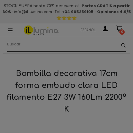
·
Portes GRATIS a partir
STOCK FUERA hasta 70% descuento!
60€
·
· Tel.
+34 965259105
·
Opiniones 4.9
/5
info@il-lumina.com
☰
Navegación
ESPAÑOL
0
de
palanca
search
Bombilla decorativa 17cm
forma embudo clara LED
filamento E27 3W 160Lm 2200º
K