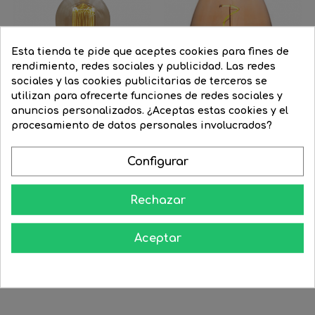
Esta tienda te pide que aceptes cookies para fines de
rendimiento, redes sociales y publicidad. Las redes
sociales y las cookies publicitarias de terceros se
utilizan para ofrecerte funciones de redes sociales y
anuncios personalizados. ¿Aceptas estas cookies y el
procesamiento de datos personales involucrados?
Configurar
Bombilla Vintage Antorcha...
Bombilla Vintage Ámbar...
Precio
19,49 €
Precio
15,62 €
Precio
26,14 €
Precio
20,95 €
Rechazar
regular
regular




COMPRAR
COMPRAR
Aceptar