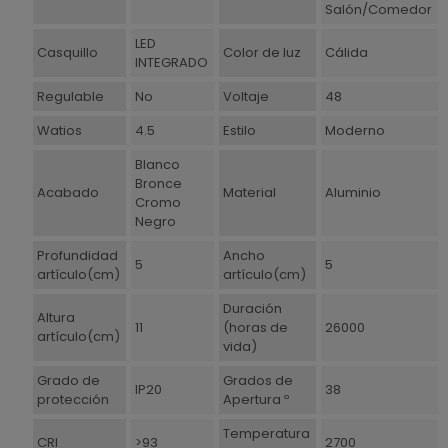
Salón/Comedor
LED
Casquillo
Color de luz
Cálida
INTEGRADO
Regulable
No
Voltaje
48
Watios
4.5
Estilo
Moderno
Blanco
Bronce
Acabado
Material
Aluminio
Cromo
Negro
Profundidad
Ancho
5
5
artículo(cm)
artículo(cm)
Duración
Altura
11
(horas de
26000
artículo(cm)
vida)
Grado de
Grados de
IP20
38
protección
Apertura º
Temperatura
CRI
>93
2700