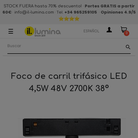
·
Portes GRATIS a partir
STOCK FUERA hasta 70% descuento!
60€
·
· Tel.
+34 965259105
·
Opiniones 4.9
/5
info@il-lumina.com
☰
Navegación
ESPAÑOL
0
de
palanca
search
Foco de carril trifásico LED
4,5W 48V 2700K 38º