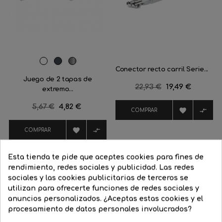
Blanco
Negro
Aluminio
Conector recto carril Serie...
satinado
Juego de 2 tapas de
Precio
22,93 €
Precio
19,49 €
extremo...
regular
Precio
5,67 €
Precio
4,82 €


COMPRAR
regular


COMPRAR
Esta tienda te pide que aceptes cookies para fines de
rendimiento, redes sociales y publicidad. Las redes
sociales y las cookies publicitarias de terceros se
16 Productos De La Misma Categoría:
utilizan para ofrecerte funciones de redes sociales y
anuncios personalizados. ¿Aceptas estas cookies y el
procesamiento de datos personales involucrados?
‹
›