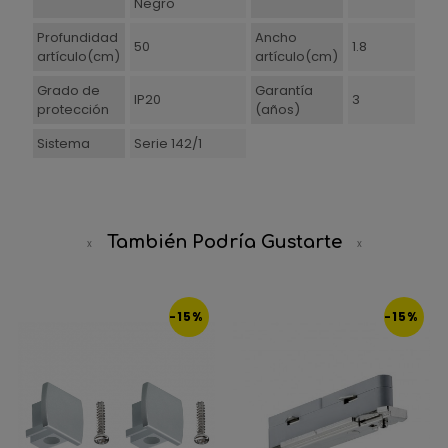
Negro
Profundidad
Ancho
50
1.8
artículo(cm)
artículo(cm)
Grado de
Garantía
IP20
3
protección
(años)
Sistema
Serie 142/1
También Podría Gustarte
-15%
-15%