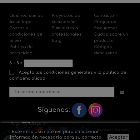
Quiénes somos
Proyectos de
Contacto
Aviso legal
iluminación
Preguntas
Gastos y
Suministro a
frecuentes
condiciones de
profesionales
Dudas sobre un
envío
Blog
producto
Política de
Códigos
privacidad
descuento
8
+
8
=
Acepto las condiciones generales y la política de
confidencialidad
Síguenos:
Este sitio usa cookies para almacenar
información necesaria para su correcto
Aceptar