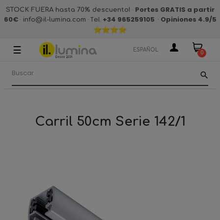
·
Portes GRATIS a partir
STOCK FUERA hasta 70% descuento!
60€
·
· Tel.
+34 965259105
·
Opiniones 4.9
/5
info@il-lumina.com
☰
Navegación
ESPAÑOL
0
de
palanca
search
Carril 50cm Serie 142/1