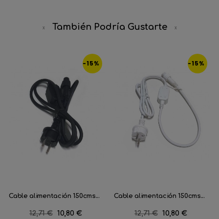
También Podría Gustarte
-15%
-15%
Cable alimentación 150cms...
Cable alimentación 150cms...
Precio
12,71 €
Precio
10,80 €
Precio
12,71 €
Precio
10,80 €