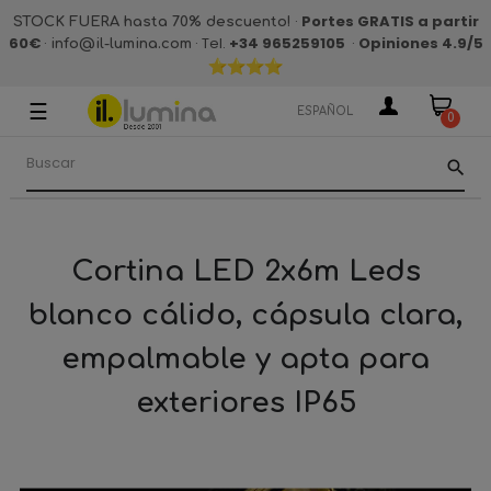
·
Portes GRATIS a partir
STOCK FUERA hasta 70% descuento!
60€
·
· Tel.
+34 965259105
·
Opiniones 4.9
/5
info@il-lumina.com
☰
Navegación
ESPAÑOL
0
de
palanca
search
Cortina LED 2x6m Leds
blanco cálido, cápsula clara,
empalmable y apta para
exteriores IP65