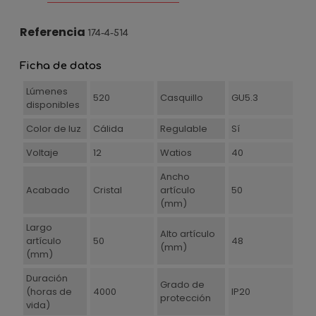
Referencia
174-4-514
Ficha de datos
Lúmenes
520
Casquillo
GU5.3
disponibles
Color de luz
Cálida
Regulable
Sí
Voltaje
12
Watios
40
Ancho
Acabado
Cristal
artículo
50
(mm)
Largo
Alto artículo
artículo
50
48
(mm)
(mm)
Duración
Grado de
(horas de
4000
IP20
protección
vida)