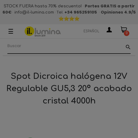
·
Portes GRATIS a partir
STOCK FUERA hasta 70% descuento!
60€
·
· Tel.
+34 965259105
·
Opiniones 4.9
/5
info@il-lumina.com
☰
Navegación
ESPAÑOL
0
de
palanca
search
Spot Dicroica halógena 12V
Regulable GU5,3 20º acabado
cristal 4000h