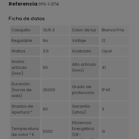
Referencia
090-1-3714
Ficha de datos
Casquillo
GU5.3
Color de luz
Blanca Fría
Regulable
No
Voltaje
12
Watios
3.5
Acabado
Opal
Ancho
Alto artículo
artículo
50
41
(mm)
(mm)
Duración
Grado de
(horas de
25000
IP40
protección
vida)
Grados de
Garantía
60
3
Apertura º
(años)
Eficiencia
Temperatura
Energética
5000
G
de color º K
(UE-