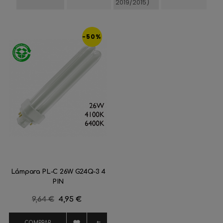
2019/2015)
-50%
Lámpara PL-C 26W G24Q-3 4
PIN
Precio
9,64 €
Precio
4,95 €
regular


COMPRAR