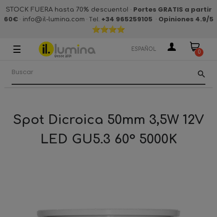
·
Portes GRATIS a partir
STOCK FUERA hasta 70% descuento!
60€
·
· Tel.
+34 965259105
·
Opiniones 4.9
/5
info@il-lumina.com
☰
Navegación
ESPAÑOL
0
de
palanca
search
Spot Dicroica 50mm 3,5W 12V
LED GU5.3 60° 5000K