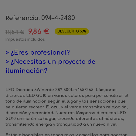
Referencia:
094-4-2430
9,86 €
19,54 €
DESCUENTO 50%
Impuestos incluidos
> ¿Eres profesional?
> ¿Necesitas un proyecto de
iluminación?
LED Dicroica 5W Verde 38º 500Lm 165/265. Lámparas
dicroicas LED GU10 en varios colores para personalizar el
tono de iluminación según el lugar y las sensaciones que
se quieran recrear. El azul y el verde transmiten relajación,
discreción y serenidad. Nuestras lámparas dicroicas LED
GU10 animarán su hogar, creando diferentes atmósferas,
transmitiendo energía y tranquilidad a un nuevo nivel.
Están disponibles en tonos rojos y amarillos para aportar