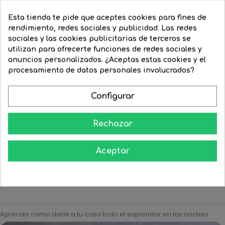
Esta tienda te pide que aceptes cookies para fines de
rendimiento, redes sociales y publicidad. Las redes
sociales y las cookies publicitarias de terceros se
utilizan para ofrecerte funciones de redes sociales y
anuncios personalizados. ¿Aceptas estas cookies y el
procesamiento de datos personales involucrados?
Spot Dicroica 50mm 12W
Spot Dicroica 50mm LED 8W...
Configurar
LED...
Precio
10,30 €
Precio
5,62 €
Precio
18,89 €
Precio
13,82 €
regular
Rechazar
regular


COMPRAR


COMPRAR
Aceptar
Aprende como darle a tu casa todo el esplendor en las noches