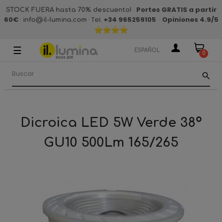
·
Portes GRATIS a partir
STOCK FUERA hasta 70% descuento!
60€
·
· Tel.
+34 965259105
·
Opiniones 4.9
/5
info@il-lumina.com
☰
Navegación
ESPAÑOL
0
de
palanca
search
Dicroica LED 5W Verde 38º
GU10 500Lm 165/265