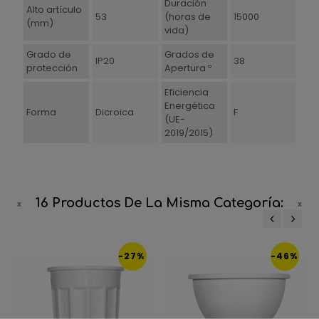
Duración
Alto artículo
53
(horas de
15000
(mm)
vida)
Grado de
Grados de
IP20
38
protección
Apertura º
Eficiencia
Energética
Forma
Dicroica
F
(UE-
2019/2015)
16 Productos De La Misma Categoría:
‹
›
-27%
-46%