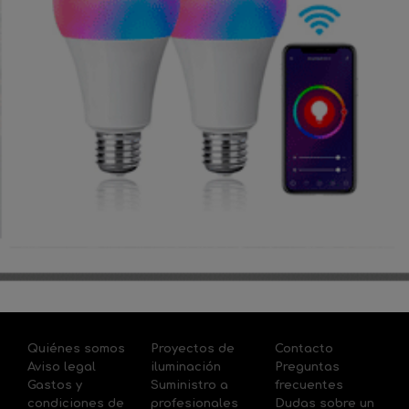
Quiénes somos
Proyectos de
Contacto
Aviso legal
iluminación
Preguntas
Gastos y
Suministro a
frecuentes
condiciones de
profesionales
Dudas sobre un