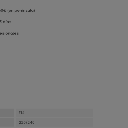
60€ (en península)
5 días
esionales
E14
220/240