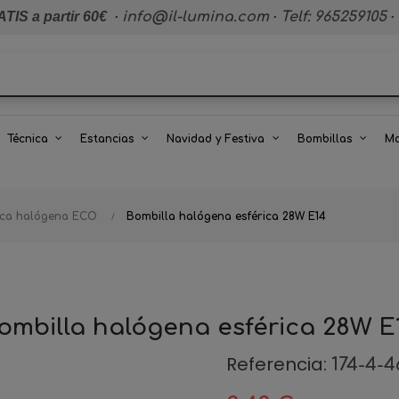
TIS a partir 60€
·
info@il-lumina.com
·
Telf: 965259105
·
Técnica
Estancias
Navidad y Festiva
Bombillas
Ma
ica halógena ECO
Bombilla halógena esférica 28W E14
ombilla halógena esférica 28W E
Referencia:
174-4-4