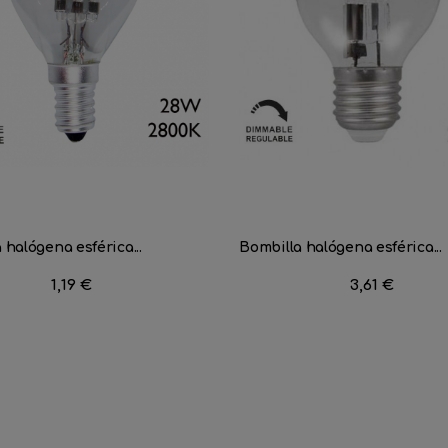
 halógena esférica...
Bombilla halógena esférica...
Precio
1,19 €
Precio
3,61 €