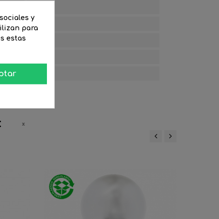
Claro
sociales y
45
ilizan para
as estas
2000
360
015)
G
ptar
:
‹
›