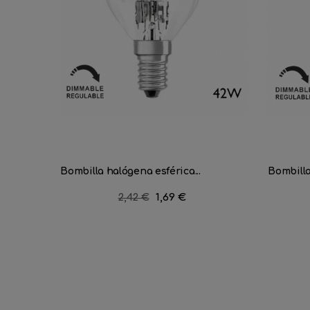
Bombilla halógena esférica...
Bombilla
Precio
2,42 €
Precio
1,69 €
regular