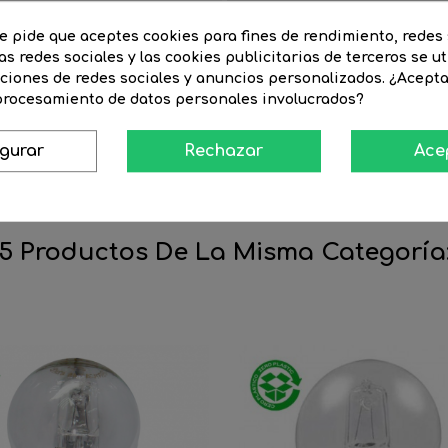
Acabado
te pide que aceptes cookies para fines de rendimiento, redes 
Largo artículo (mm)
as redes sociales y las cookies publicitarias de terceros se ut
nciones de redes sociales y anuncios personalizados. ¿Acept
Duración (horas de vida)
 procesamiento de datos personales involucrados?
Grados de Apertura º
Eficiencia Energética (UE-2019/2
igurar
Rechazar
Ace
5 Productos De La Misma Categoría