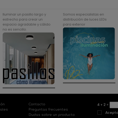
Iluminar un pasillo largo y
Somos especialistas en
estrecho para crear un
distribución de luces LEDs
espacio agradable y cálido
para exterior
no es sencillo.
ión
Contacto
4
+
2
=
nales
Preguntas frecuentes
Acepto
Dudas sobre un producto