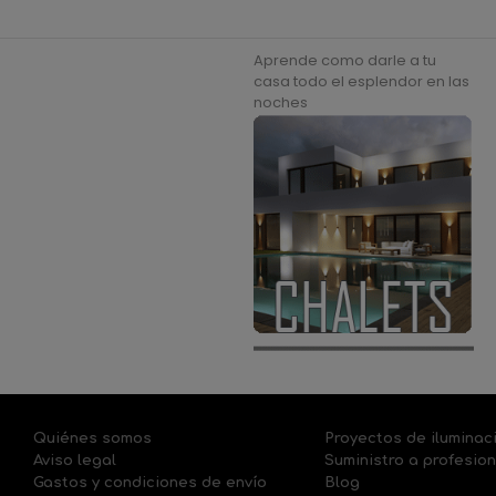
Aprende como darle a tu
casa todo el esplendor en las
noches
Quiénes somos
Proyectos de iluminac
Aviso legal
Suministro a profesio
Gastos y condiciones de envío
Blog