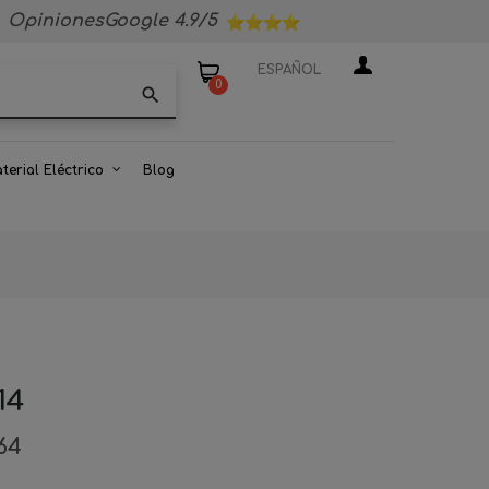
OpinionesGoogle 4.9/5
ESPAÑOL
0
search
terial Eléctrico
Blog
14
64