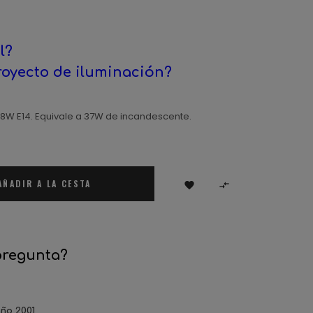
l?
royecto de iluminación?
8W E14. Equivale a 37W de incandescente.
AÑADIR A LA CESTA


pregunta?
ño 2001