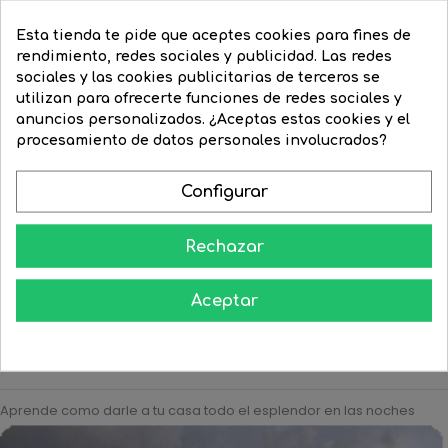
Esta tienda te pide que aceptes cookies para fines de
rendimiento, redes sociales y publicidad. Las redes
sociales y las cookies publicitarias de terceros se
utilizan para ofrecerte funciones de redes sociales y
anuncios personalizados. ¿Aceptas estas cookies y el
procesamiento de datos personales involucrados?
Bombilla esférica color...
Bombilla esférica clara 24V...
Configurar
Precio
3,99 €
Precio
3,24 €
Precio
3,63 €
Precio
3,19 €
regular
regular
Rechazar




COMPRAR
COMPRAR
Aceptar
Aprende como darle a tu casa todo el esplendor en las noches