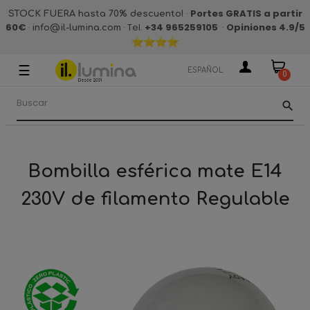
·
Portes GRATIS a partir
STOCK FUERA hasta 70% descuento!
60€
·
· Tel.
+34 965259105
·
Opiniones 4.9
/5
info@il-lumina.com
☰
Navegación
ESPAÑOL
0
de
palanca
search
Bombilla esférica mate E14
230V de filamento Regulable