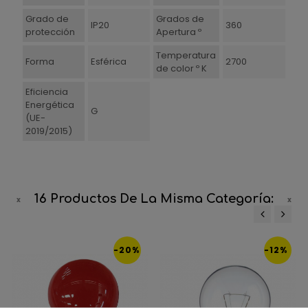
Grado de
Grados de
IP20
360
protección
Apertura º
Temperatura
Forma
Esférica
2700
de color º K
Eficiencia
Energética
G
(UE-
2019/2015)
16 Productos De La Misma Categoría:
‹
›
-20%
-12%