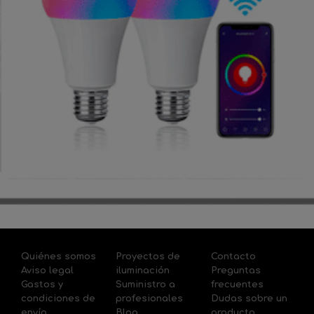
Quiénes somos
Proyectos de
Contacto
Aviso legal
iluminación
Preguntas
Gastos y
Suministro a
frecuentes
condiciones de
profesionales
Dudas sobre un
envío
Blog
producto