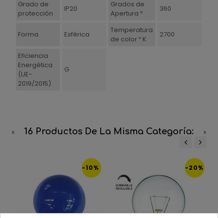
Grado de
Grados de
IP20
360
protección
Apertura º
Temperatura
Forma
Esférica
2700
de color º K
Eficiencia
Energética
G
(UE-
2019/2015)
16 Productos De La Misma Categoría:
‹
›
-10%
-20%