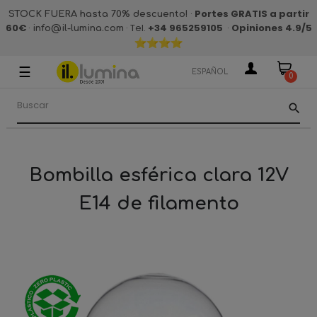
·
Portes GRATIS a partir
STOCK FUERA hasta 70% descuento!
60€
·
· Tel.
+34 965259105
·
Opiniones 4.9
/5
info@il-lumina.com
☰
Navegación
ESPAÑOL
0
de
palanca
search
Bombilla esférica clara 12V
E14 de filamento