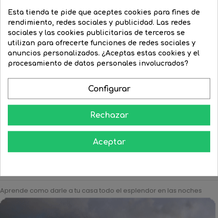
Esta tienda te pide que aceptes cookies para fines de
rendimiento, redes sociales y publicidad. Las redes
sociales y las cookies publicitarias de terceros se
utilizan para ofrecerte funciones de redes sociales y
anuncios personalizados. ¿Aceptas estas cookies y el
procesamiento de datos personales involucrados?
Bombilla esférica azul 15W...
Bombilla esférica reforzada...
Configurar
Precio
2,66 €
Precio
2,42 €
Precio
2,96 €
Precio
2,37 €
regular
regular
Rechazar




COMPRAR
COMPRAR
Aceptar
Aprende como darle a tu casa todo el esplendor en las noches