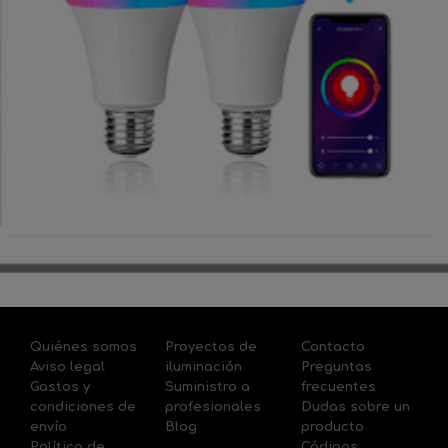
Quiénes somos
Proyectos de
Contacto
Aviso legal
iluminación
Preguntas
Gastos y
Suministro a
frecuentes
condiciones de
profesionales
Dudas sobre un
envío
Blog
producto
Política de
Códigos