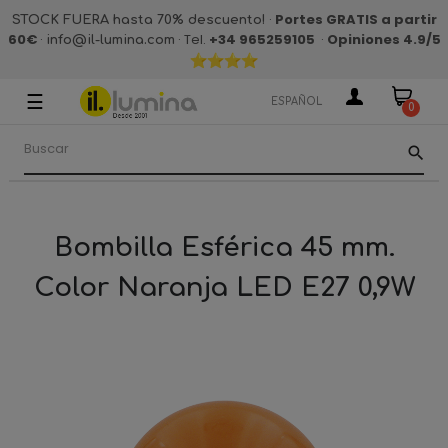
·
Portes GRATIS a partir
STOCK FUERA hasta 70% descuento!
60€
·
· Tel.
+34 965259105
·
Opiniones 4.9
/5
info@il-lumina.com
☰
Navegación
ESPAÑOL
0
de
palanca
search
Bombilla Esférica 45 mm.
Color Naranja LED E27 0,9W