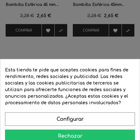
Bombilla Esférica 45 mm....
Bombilla Esférica 45mm...
Precio
3,28 €
Precio
2,65 €
Precio
3,28 €
Precio
2,65 €
regular
regular




COMPRAR
COMPRAR
16 Productos De La Misma Categoría:
Esta tienda te pide que aceptes cookies para fines de
rendimiento, redes sociales y publicidad. Las redes
‹
›
sociales y las cookies publicitarias de terceros se
utilizan para ofrecerte funciones de redes sociales y
-20%
-30%
anuncios personalizados. ¿Aceptas estas cookies y el
procesamiento de datos personales involucrados?
Configurar
Rechazar