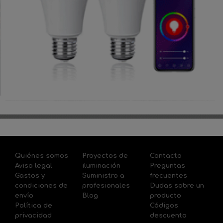
Quiénes somos
Proyectos de
Contacto
Aviso legal
iluminación
Preguntas
Gastos y
Suministro a
frecuentes
condiciones de
profesionales
Dudas sobre un
envío
Blog
producto
Política de
Códigos
privacidad
descuento