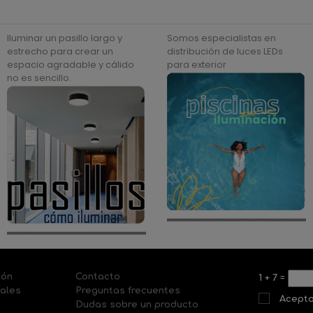
Iluminar un pasillo largo y
Somos especialistas en
estrecho para crear un
distribución de luces LEDs
espacio agradable y cálido
para exterior
no es sencillo.
ión
Contacto
1
+
7
=
nales
Preguntas frecuentes
Acepto
Dudas sobre un producto