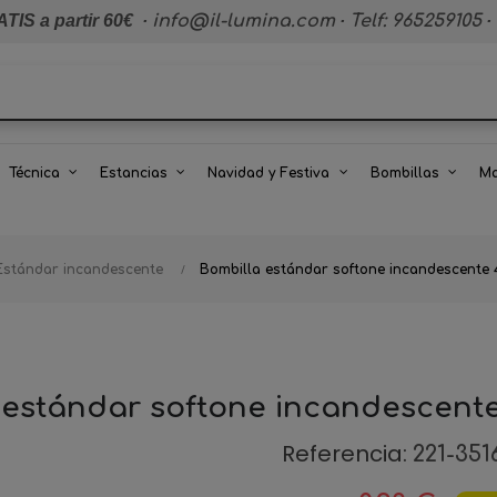
TIS a partir 60€
·
info@il-lumina.com
·
Telf: 965259105
·
Técnica
Estancias
Navidad y Festiva
Bombillas
Ma
Estándar incandescente
Bombilla estándar softone incandescente
 estándar softone incandescent
Referencia:
221-351