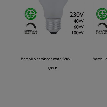
Bombilla estándar mate 230V...
Bombilla
Precio
1,88 €