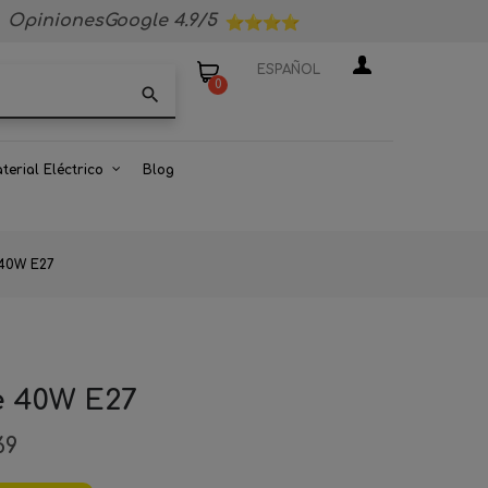
OpinionesGoogle 4.9/5
ESPAÑOL
0
search
terial Eléctrico
Blog
 40W E27
e 40W E27
69