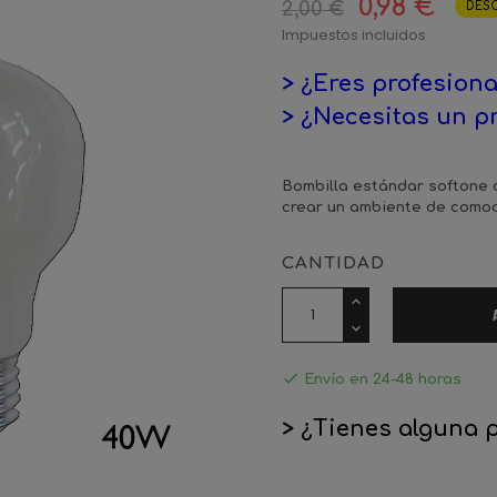
0,98 €
2,00 €
DESC
Impuestos incluidos
> ¿Eres profesiona
> ¿Necesitas un p
Bombilla estándar softone 
crear un ambiente de como
CANTIDAD

Envío en 24-48 horas
> ¿Tienes alguna 