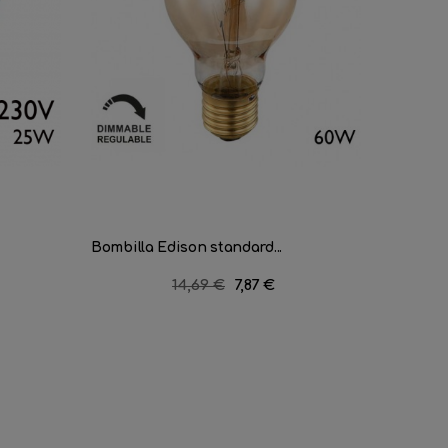
Bombilla Edison standard...
Bombill
Precio
14,69 €
Precio
7,87 €
regular