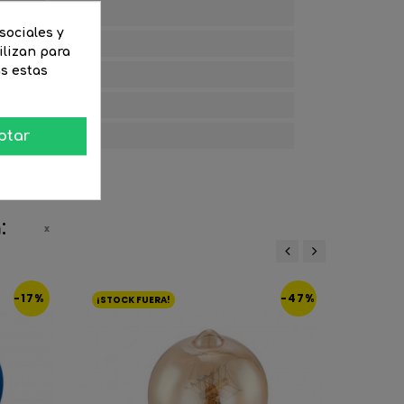
40
sociales y
60
ilizan para
as estas
105
IP20
015)
G
ptar
:
‹
›
-17%
-47%
¡STOCK FUERA!