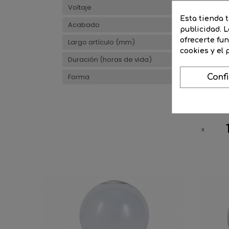
Voltaje
220/
Esta tienda 
Acabado
Opal
publicidad. L
ofrecerte fu
Largo artículo (mm)
60
cookies y el
Duración (horas de vida)
1000
Forma
Softo
Conf