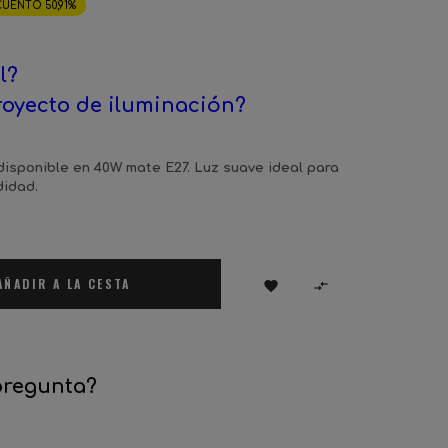
UENTO 50,91%
l?
royecto de iluminación?
disponible en 40W mate E27. Luz suave ideal para
didad.
AÑADIR A LA CESTA


pregunta?