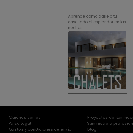
Aprende como darle a tu
casa todo el esplendor en las
noches
Quiénes somos
Proyectos de iluminac
Aviso legal
Suministro a profesio
Gastos y condiciones de envío
Blog