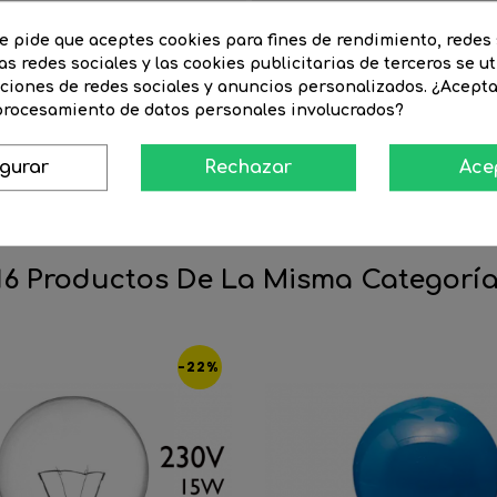
240
Watios
te pide que aceptes cookies para fines de rendimiento, redes 
Ancho artículo (mm)
as redes sociales y las cookies publicitarias de terceros se ut
nciones de redes sociales y anuncios personalizados. ¿Acept
Alto artículo (mm)
 procesamiento de datos personales involucrados?
Grado de protección
ne
Eficiencia Energética (UE-2019/2
igurar
Rechazar
Ace
16 Productos De La Misma Categoría
-22%