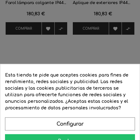
Farol lámpara colgante IP44...
Aplique de exteriores IP44...
Precio
180,83 €
Precio
180,83 €




COMPRAR
COMPRAR
16 Productos De La Misma Categoría:
Esta tienda te pide que aceptes cookies para fines de
rendimiento, redes sociales y publicidad. Las redes
‹
›
sociales y las cookies publicitarias de terceros se
utilizan para ofrecerte funciones de redes sociales y
-30%
anuncios personalizados. ¿Aceptas estas cookies y el
procesamiento de datos personales involucrados?
Configurar