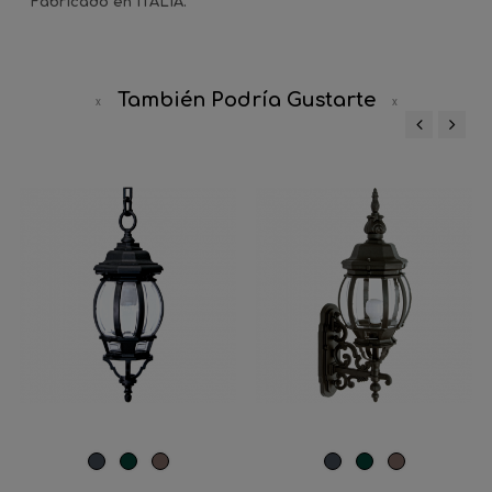
Fabricado en ITALIA.
También Podría Gustarte
‹
›
Negro
Verde
Marrón
Negro
Verde
Marrón
Carruaje
Óxido
Carruaje
Óxido