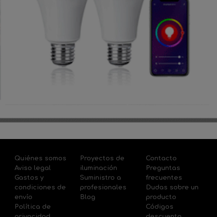
Quiénes somos
Proyectos de
Contacto
Aviso legal
iluminación
Preguntas
Gastos y
Suministro a
frecuentes
condiciones de
profesionales
Dudas sobre un
envío
Blog
producto
Política de
Códigos
privacidad
descuento