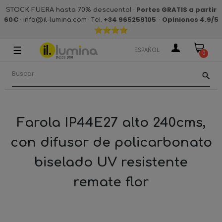
·
Portes GRATIS a partir
STOCK FUERA hasta 70% descuento!
60€
·
· Tel.
+34 965259105
·
Opiniones 4.9
/5
info@il-lumina.com
☰
Navegación
ESPAÑOL
0
de
palanca
search
Farola IP44E27 alto 240cms,
con difusor de policarbonato
biselado UV resistente
remate flor