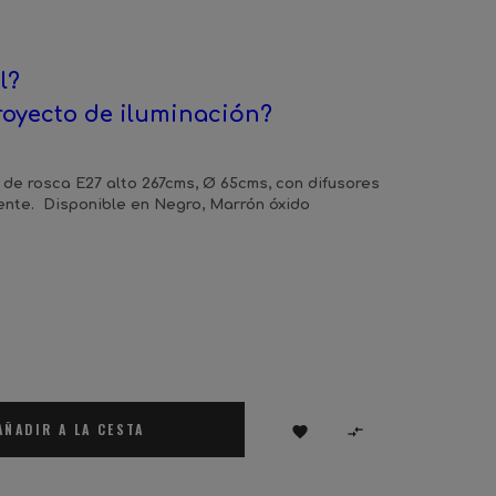
l?
royecto de iluminación?
 de rosca E27 alto 267cms, Ø 65cms, con difusores
ente. Disponible en Negro, Marrón óxido
AÑADIR A LA CESTA

