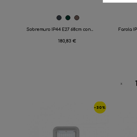
Negro
Verde
Marrón
Carruaje
Óxido
Sobremuro IP44 E27 68cm con...
Farola IP
Precio
180,83 €
-30%