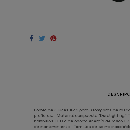
DESCRIP
Farola de 3 luces IP44 para 3 lámparas de rosca 
prefieras. - Material compuesto "Duralighting."
bombillas LED o de ahorro energía de rosca E27,
de mantenimiento - Tornillos de acero inoxidabl