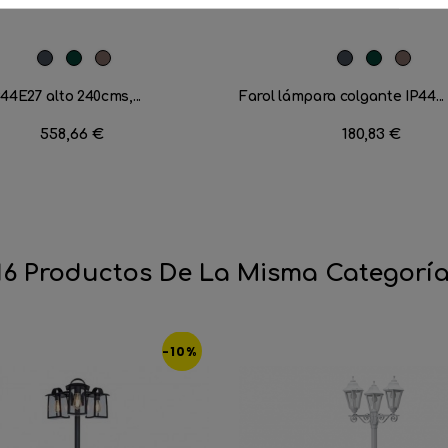
Negro
Verde
Marrón
Negro
Verde
Marró
Carruaje
Óxido
Carruaje
Óxido
44E27 alto 240cms,...
Farol lámpara colgante IP44...
Precio
558,66 €
Precio
180,83 €
16 Productos De La Misma Categoría
-10%