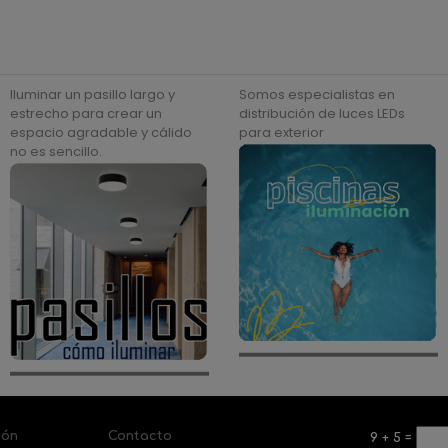
Iluminar un pasillo largo y
Somos especialistas en
estrecho para crear un
distribución de luces LEDs
espacio agradable y cálido
para exterior
no es sencillo.
ión
Contacto
9
+
5
=