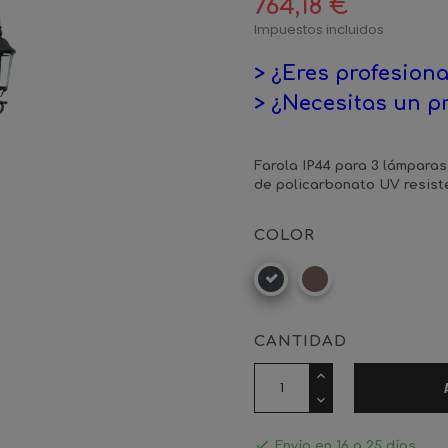
764,18 €
Impuestos incluidos
> ¿Eres profesiona
> ¿Necesitas un p
Farola IP44 para 3 lámparas
de policarbonato UV resist
COLOR
Negro
Marrón
Óxido
CANTIDAD

Envío en 16 a 25 días