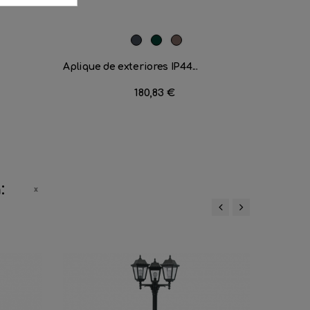
n
Negro
Verde
Marrón
Carruaje
Óxido
Aplique de exteriores IP44...
Farola I
Precio
180,83 €
:
‹
›