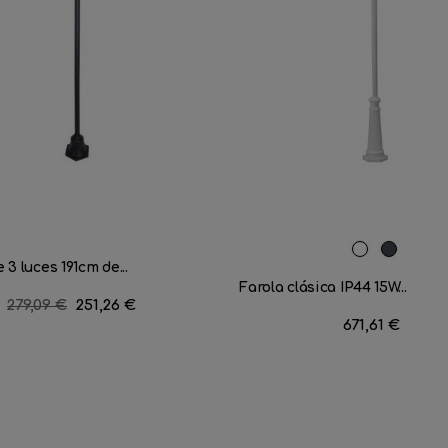
Blanco
Negro
 3 luces 191cm de...
Farola clásica IP44 15W...
Precio
279,09 €
Precio
251,26 €
Precio
671,61 €
regular