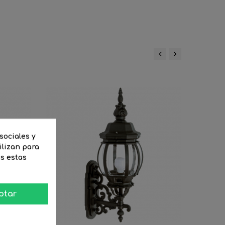
‹
›
sociales y
ilizan para
as estas
ptar