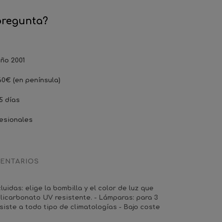
pregunta?
ño 2001
60€ (en península)
5 días
esionales
ENTARIOS
uidas: elige la bombilla y el color de luz que
olicarbonato UV resistente. - Lámparas: para 3
siste a todo tipo de climatologías - Bajo coste