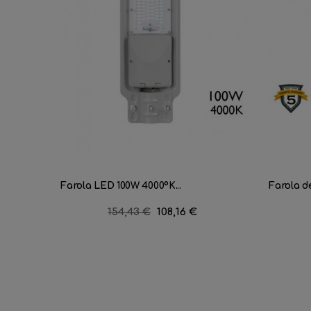
Farola LED 100W 4000ºK...
Farola de
Precio
154,43 €
Precio
108,16 €
regular