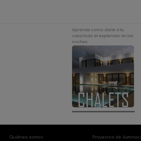
Aprende como darle a tu
casa todo el esplendor en las
noches
Quiénes somos
Proyectos de iluminac