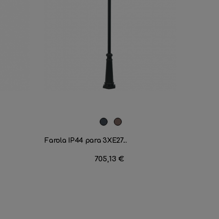
Negro
Marrón
Farola 
Óxido
Farola IP44 para 3XE27...
Precio
705,13 €