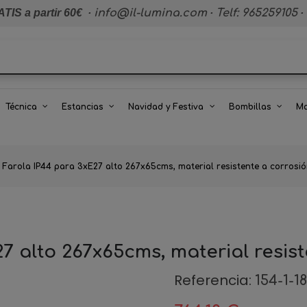
TIS a partir 60€
·
info@il-lumina.com
·
Telf: 965259105
·
Técnica
Estancias
Navidad y Festiva
Bombillas
Ma
Farola IP44 para 3xE27 alto 267x65cms, material resistente a corrosi
7 alto 267x65cms, material resis
Referencia:
154-1-1