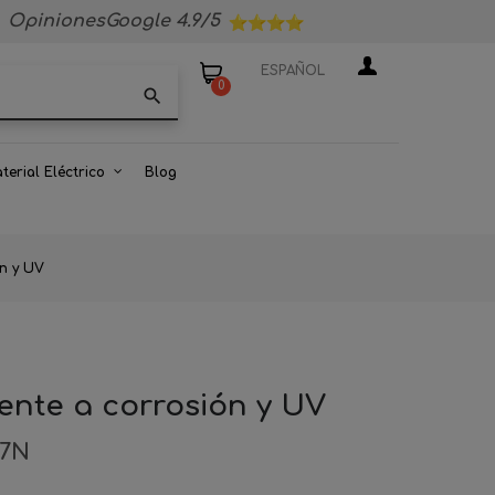
OpinionesGoogle 4.9/5
ESPAÑOL
0
search
terial Eléctrico
Blog
ón y UV
tente a corrosión y UV
87N