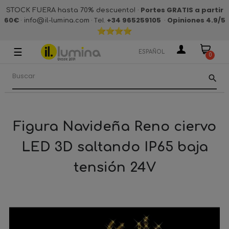
·
Portes GRATIS a partir
STOCK FUERA hasta 70% descuento!
60€
·
· Tel.
+34 965259105
·
Opiniones 4.9
/5
info@il-lumina.com
☰
Navegación
ESPAÑOL
0
de
palanca
search
Figura Navideña Reno ciervo
LED 3D saltando IP65 baja
tensión 24V