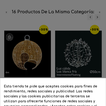
16 Productos De La Misma Categoría:
‹
›
-30%
-30%
Esta tienda te pide que aceptes cookies para fines de
rendimiento, redes sociales y publicidad. Las redes
Bola gigante transitable...
Bola 3D LED 50cm luz
sociales y las cookies publicitarias de terceros se
cálida...
utilizan para ofrecerte funciones de redes sociales y
Precio
41.194,45 €
Precio
28.836,12 €