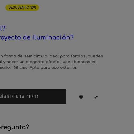
€
DESCUENTO 30%
l?
royecto de iluminación?
n forma de semicirculo ideal para farolas, puedes
l y hacer un elegante efecto, luces blancas en
maño: 168 cms. Apto para uso exterior.
AÑADIR A LA CESTA


pregunta?