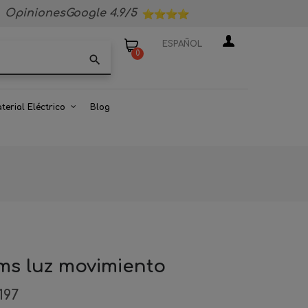
OpinionesGoogle 4.9/5
ESPAÑOL
0
search
terial Eléctrico
Blog
cms luz movimiento
197