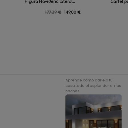
Figura Navideña lateral...
Cartel p
Precio
177,39 €
Precio
149,00 €
regular
Aprende como darle a tu
casa todo el esplendor en las
noches