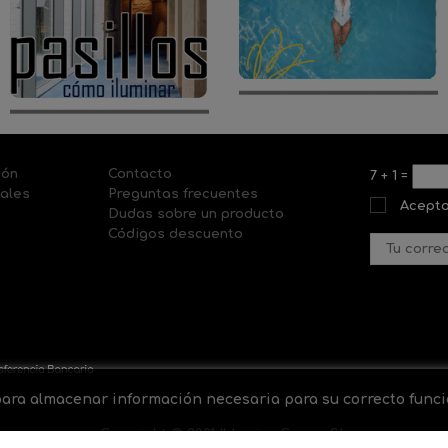
ión
Contacto
7
+
1
=
nales
Preguntas frecuentes
Acepto
Dudas sobre un producto
Códigos descuento
 para almacenar información necesaria para su correcto fun
Copyright © 2001 Il-lumina Cosmo SL