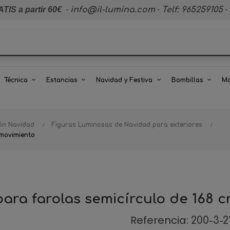
TIS a partir 60€
·
info@il-lumina.com
·
Telf: 965259105
·
Técnica
Estancias
Navidad y Festiva
Bombillas
Ma
ión Navidad
Figuras Luminosas de Navidad para exteriores
 movimiento
ara farolas semicírculo de 168 
Referencia:
200-3-2