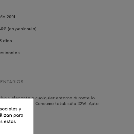
ño 2001
60€ (en península)
5 días
esionales
ENTARIOS
ivo y elegante a cualquier entorno durante la
tecnología LED. - Consumo total: sólo 32W. -Apto
sociales y
ilizan para
as estas