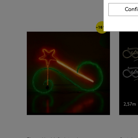
Conf
-16%