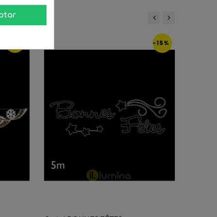
:
ptar
‹
›
-30%
-15%