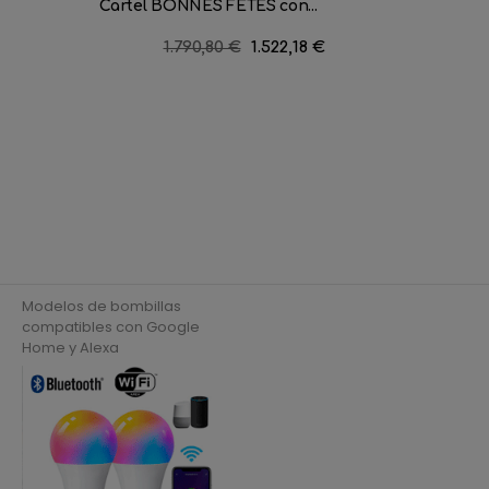
Cartel BONNES FÊTES con...
Figura 
Precio
1.790,80 €
Precio
1.522,18 €
regular
Modelos de bombillas
compatibles con Google
Home y Alexa