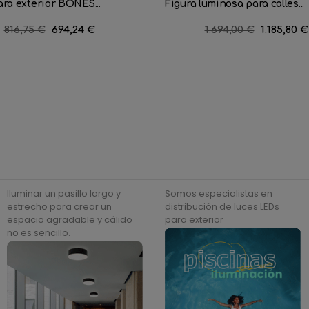
ara exterior BONES...
Figura luminosa para calles...
Precio
816,75 €
Precio
694,24 €
Precio
1.694,00 €
Precio
1.185,80 €
regular
regular
Iluminar un pasillo largo y
Somos especialistas en
estrecho para crear un
distribución de luces LEDs
espacio agradable y cálido
para exterior
no es sencillo.