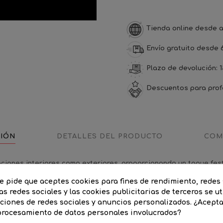
Tienda online desde a
Envío gratuito desde 
Plazo de devolución: 1
Descuentos para prof
CIÓN
DETALLES DEL PRODUCTO
COM
aciones interiores como exteriores, proporcionando un toque fest
luminosa: ancho 168cm y altura: 85cms. Peso: 4Kg. Tipo bombilla: 
te pide que aceptes cookies para fines de rendimiento, redes 
incluído. Estructura dorada
as redes sociales y las cookies publicitarias de terceros se ut
nciones de redes sociales y anuncios personalizados. ¿Acept
 procesamiento de datos personales involucrados?