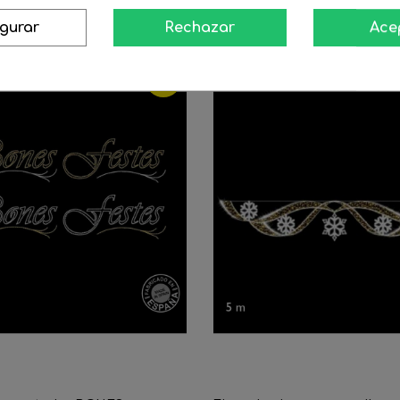
16 Productos De La Misma Categoría
igurar
Rechazar
Ace
-15%