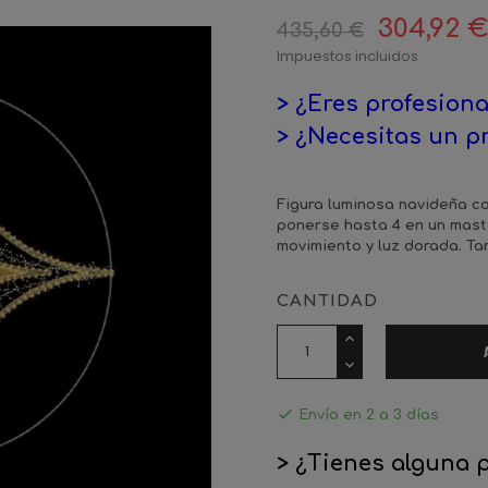
304,92 
435,60 €
Impuestos incluidos
> ¿Eres profesiona
> ¿Necesitas un p
Figura luminosa navideña co
ponerse hasta 4 en un masti
movimiento y luz dorada. Ta
CANTIDAD

Envío en 2 a 3 días
> ¿Tienes alguna 